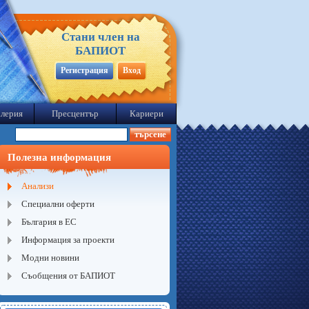
Стани член на
БАПИОТ
Регистрация
Вход
лерия
Пресцентър
Кариери
Полезна информация
Анализи
Специални оферти
България в ЕС
Информация за проекти
Модни новини
Съобщения от БАПИОТ