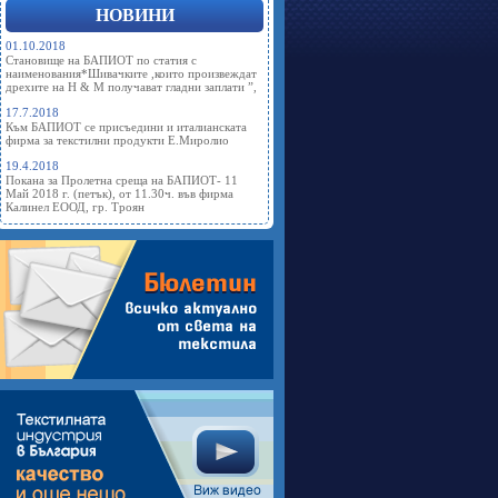
НОВИНИ
01.10.2018
Становище на БАПИОТ по статия с
наименования*Шивачките ,които произвеждат
дрехите на Н & М получават гладни заплати ”,
17.7.2018
Към БАПИОТ се присъедини и италианската
фирма за текстилни продукти Е.Миролио
19.4.2018
Покана за Пролетна среща на БАПИОТ- 11
Май 2018 г. (петък), от 11.30ч. във фирма
Калинел ЕООД, гр. Троян