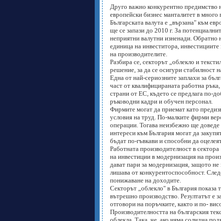
Друго важно конкурентно предимство на
европейски бизнес манталитет в много п
Българската валута е „вързана" към ев
ще се запази до 2010 г. За потенциалн
неприятни валутни изненади. Обратно н
единица на инвеститора, инвестициите 
на производителите.
Разбира се, секторът „облекло и текст
решение, за да се осигури стабилност 
Една от най-сериозните заплахи за бълг
част от квалифицираната работна ръка, 
страни от ЕС, където се предлага по-д
ръководни кадри и обучен персонал.
Фирмите могат да приемат като предиз
условия на труд. По-малките фирми вер
операции. Тогава неизбежно ще доведе и
интереси към България могат да закупят
бъдат по-гъвкави и способни да оцелеят 
Работната производителност в сектора „
на инвестиции в модернизация на произ
дават пари за модернизация, защото не
лишава от конкурентоспособност. След
понижаване на доходите.
Секторът „облекло" в България показа т
вътрешно производство. Резултатът е за
отговори на поръчките, както и по- вис
Производителността на българския текс
облекла. Така, че, ако няма солидна п