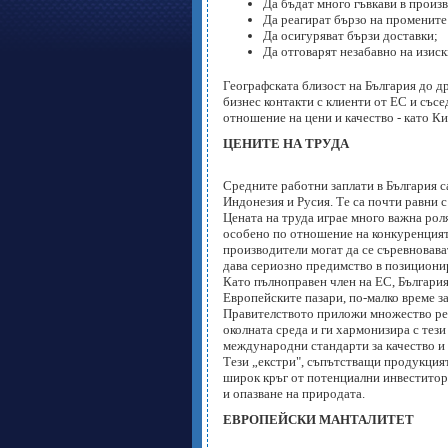
Да бъдат много гъвкави в произ
Да реагират бързо на промените
Да осигуряват бързи доставки;
Да отговарят незабавно на изиск
Географската близост на България до д
бизнес контакти с клиенти от ЕС и със
отношение на цени и качество - като Ки
ЦЕНИТЕ НА ТРУДА
Средните работни заплати в България с
Индонезия и Русия. Те са почти равни с
Цената на труда играе много важна рол
особено по отношение на конкуренцията
производители могат да се съревновава
дава сериозно предимство в позиционир
Като пълноправен член на ЕС, България
Европейските пазари, по-малко време з
Правителството приложи множество регу
околната среда и ги хармонизира с тези
международни стандарти за качество и 
Тези „екстри", съпътстващи продукцият
широк кръг от потенциални инвеститори
и опазване на природата.
ЕВРОПЕЙСКИ МАНТАЛИТЕТ