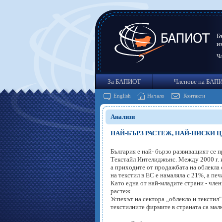
Б
и
Чл
За БАПИОТ
Членове на БАП
English
Начало
Контакти
Анализи
НАЙ-БЪРЗ РАСТЕЖ, НАЙ-НИСКИ ЦЕНИ 
България е най- бързо развиващият се 
Текстайл Интелиджънс. Между 2000 г. и
а приходите от продажбата на облекла 
на текстил в ЕС е намаляла с 21%, а печ
Като една от най-младите страни - член
растеж.
Успехът на сектора „облекло и тексти
текстилните фирмите в страната са мал