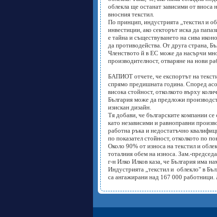
облекла ще останат зависими от вноса 
вносния текстил.
По принцип, индустрията „текстил и обл
инвестиции, ако секторът иска да папаз
е тайна и съществуването на сива иконо
да противодейства. От друга страна, Б
Членството й в ЕС може да насърчи мно
производителност, отваряне на нови ра
БАПИОТ отчете, че експортът на тексти
спрямо предишната година. Според асо
висока стойност, отколкото върху коли
България може да предложи производств
изискан дизайн.
Тя добави, че българските компании се 
като независими и равноправни произво
работна ръка и недостатъчно квалифиц
по показател стойност, отколкото по по
Около 90% от износа на текстил и облек
тоталния обем на износа. Зам.-председ
г-н Илко Илков каза, че България има н
Индустрията „текстил и облекло" в Бълг
са ангажирани над 167 000 работници.