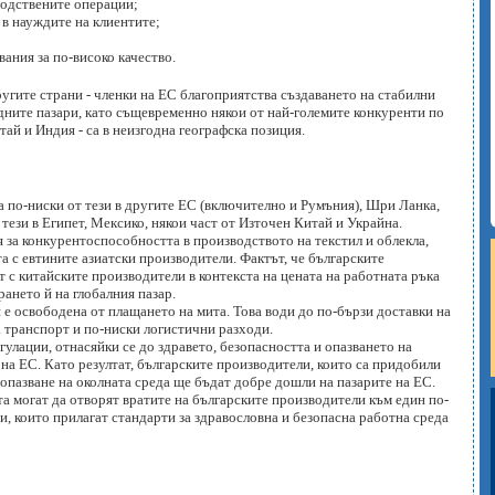
водствените операции;
 в науждите на клиентите;
вания за по-високо качество.
ругите страни - членки на ЕС благоприятства създаването на стабилни
едните пазари, като същевременно някои от най-големите конкуренти по
тай и Индия - са в неизгодна географска позиция.
а по-ниски от тези в другите ЕС (включително и Румъния), Шри Ланка,
 тези в Египет, Мексико, някои част от Източен Китай и Украйна.
я за конкурентоспособността в производството на текстил и облекла,
 с евтините азиатски производители. Фактът, че българските
т с китайските производители в контекста на цената на работната ръка
ането й на глобалния пазар.
 е освободена от плащането на мита. Това води до по-бързи доставки на
а транспорт и по-ниски логистични разходи.
лации, отнасяйки се до здравето, безопасността и опазването на
 на ЕС. Като резултат, българските производители, които са придобили
опазване на околната среда ще бъдат добре дошли на пазарите на ЕС.
а могат да отворят вратите на българските производители към един по-
, които прилагат стандарти за здравословна и безопасна работна среда