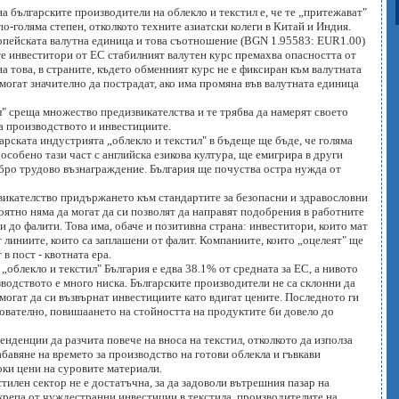
 българските производители на облекло и текстил е, че те „притежават"
о-голяма степен, отколкото техните азиатски колеги в Китай и Индия.
ропейската валутна единица и това съотношение (BGN 1.95583: EUR1.00)
ите инвеститори от ЕС стабилният валутен курс премахва опасността от
а това, в страните, където обменният курс не е фиксиран към валутната
могат значително да пострадат, ако има промяна във валутната единица
ил" среща множество предизвикателства и те трябва да намерят своето
на производството и инвестициите.
арската индустрията „облекло и текстил" в бъдеще ще бъде, че голяма
особено тази част с английска езикова култура, ще емигрира в други
обро трудово възнаграждение. България ще почуства остра нужда от
викателство придържането към стандартите за безопасни и здравословни
оятно няма да могат да си позволят да направят подобрения в работните
 до фалити. Това има, обаче и позитивна страна: инвеститори, които мат
 линиите, които са заплашени от фалит. Компаниите, които „оцелеят" ще
в пост - квотната ера.
облекло и текстил" България е едва 38.1% от средната за ЕС, а нивото
водството е много ниска. Българските производители не са склонни да
 могат да си възвърнат инвестициите като вдигат цените. Последното ги
ователно, повишаането на стойността на продуктите би довело до
енденции да разчита повече на вноса на текстил, отколкото да използа
бавяне на времето за производство на готови облекла и гъвкави
оки цени на суровите материали.
тилен сектор не е достатъчна, за да задоволи вътрешния пазар на
одкрепа от чуждестранни инвестиции в текстила, производителите на