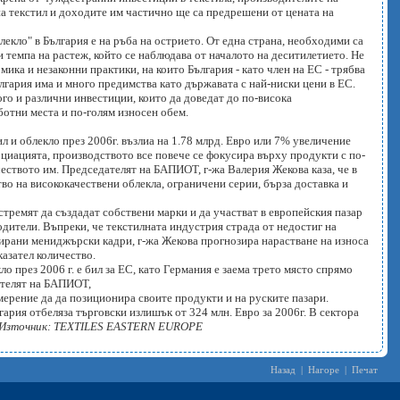
на текстил и доходите им частично ще са предрешени от цената на
екло" в България е на ръба на острието. От една страна, необходими са
и темпа на растеж, който се наблюдава от началото на деситилетието. Не
мика и незаконни практики, на които България - като член на ЕС - трябва
ългария има и много предимства като държавата с най-ниски цени в ЕС.
го и различни инвестиции, които да доведат до по-висока
ботни места и по-голям износен обем.
л и облекло през 2006г. възлиа на 1.78 млрд. Евро или 7% увеличение
циацията, производството все повече се фокусира върху продукти с по-
чеството им. Председателят на БАПИОТ, г-жа Валерия Жекова каза, че в
о на висококачествени облекла, ограничени серии, бърза доставка и
стремят да създадат собствени марки и да участват в европейския пазар
дители. Въпреки, че текстилната индустрия страда от недостиг на
ирани мениджърски кадри, г-жа Жекова прогнозира нарастване на износа
казател количество.
ло през 2006 г. е бил за ЕС, като Германия е заема трето място спрямо
ателят на БАПИОТ,
амерение да да позиционира своите продукти и на руските пазари.
ария отбеляза търговски излишък от 324 млн. Евро за 2006г. В сектора
Източник: TEXTILES EASTERN EUROPE
Назад
|
Нагоре
|
Печат