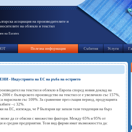
ългарска асоциация на производителите и
зносителите на облекло и текстил
ен на Euratex
ИОТ
Полезна информация
Събития
Услуги
Га
- Индустрията на ЕС на ръба на острието
производител на текстил и облекло в Европа според новия доклад на
 2006 г. българското производство на текстил се е увеличило със 157%,
са нараснали със 109%. За сравнение през същия период, продукцията
албите - с 32%.
ки на ЕС, изглежда, че Р България ще запази тази тенденция на бърз
л" може да се обясни с множество фактори. Между 65% и 95% от
ки и средни предприятия. Този вид фирми имат възможността да: