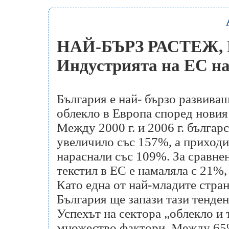
НАЙ-БЪРЗ РАСТЕЖ,
Индустрията на ЕС на
България е най- бързо развиващ
облекло в Европа според новия
Между 2000 г. и 2006 г. българ
увеличило със 157%, а приходи
нараснали със 109%. За сравне
текстил в ЕС е намаляла с 21%, 
Като една от най-младите стран
България ще запази тази тенден
Успехът на сектора „облекло и 
множество фактори. Между 65%