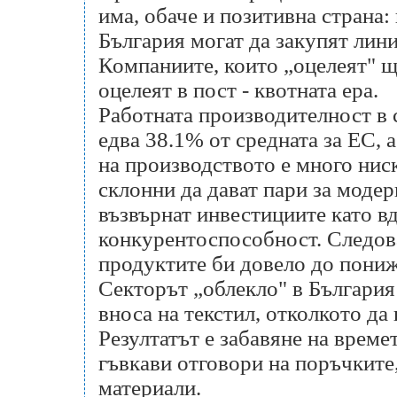
има, обаче и позитивна страна:
България могат да закупят лини
Компаниите, които „оцелеят" щ
оцелеят в пост - квотната ера.
Работната производителност в 
едва 38.1% от средната за ЕС, 
на производството е много нис
склонни да дават пари за модер
възвърнат инвестициите като в
конкурентоспособност. Следова
продуктите би довело до пониж
Секторът „облекло" в България
вноса на текстил, отколкото да
Резултатът е забавяне на време
гъвкави отговори на поръчките,
материали.