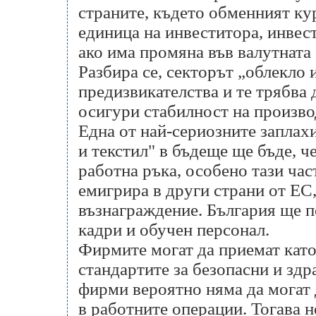
страните, където обменният ку
единица на инвеститора, инвест
ако има промяна във валутната
Разбира се, секторът „облекло
предизвикателства и те трябва 
осигури стабилност на произво
Една от най-сериозните заплах
и текстил" в бъдеще ще бъде, ч
работна ръка, особено тази час
емигрира в други страни от ЕС
възнаграждение. България ще п
кадри и обучен персонал.
Фирмите могат да приемат кат
стандартите за безопасни и зд
фирми вероятно няма да могат 
в работните операции. Тогава 