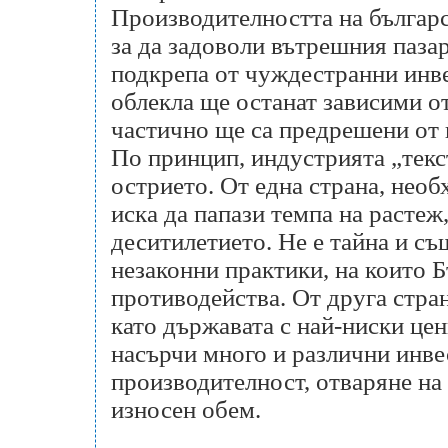
Производителността на българс
за да задоволи вътрешния пазар
подкрепа от чуждестранни инве
облекла ще останат зависими от
частично ще са предрешени от 
По принцип, индустрията „текст
острието. От една страна, необ
иска да папази темпа на растеж
деситилетието. Не е тайна и с
незаконни практики, на които Б
противодейства. От друга стра
като държавата с най-ниски цен
насърчи много и различни инве
производителност, отваряне на
износен обем.