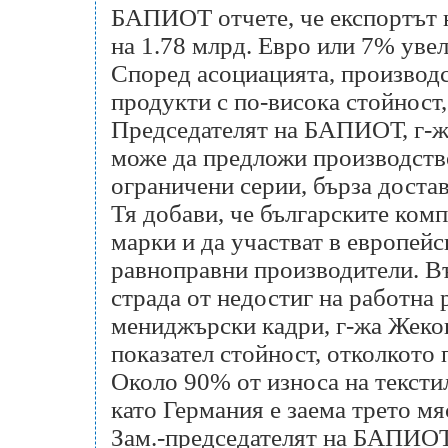
БАПИОТ отчете, че експортът на
на 1.78 млрд. Евро или 7% уве
Според асоциацията, производс
продукти с по-висока стойност
Председателят на БАПИОТ, г-жа
може да предложи производство
ограничени серии, бърза достав
Тя добави, че българските комп
марки и да участват в европейс
равноправни производители. Въ
страда от недостиг на работна
мениджърски кадри, г-жа Жеков
показател стойност, отколкото 
Около 90% от износа на текстил 
като Германия е заема трето мя
Зам.-председателят на БАПИОТ