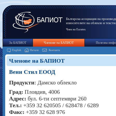
Българска асоциация на производ
износителите на облекло и тексти
Член на Euratex
За БАПИОТ
Членове на БАПИОТ
Полезна инф
English
Начало
Контакти
Членове на БАПИОТ
Вени Стил ЕООД
Продукти
: Дамско облекло
Град:
Пловдив, 4006
Адрес:
бул. 6-ти септември 260
Тел.:
+359 32 620505 / 628478 / 6289
Факс:
+359 32 628 976