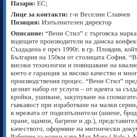
Пазари:
ЕС;
Лице за контакти:
г-н Веселин Славчев
Позиция:
Изпълнителен директор
Описание:
“Вени Стил” с търговска марка
водещите производители на дамска конфек
Създадена е през 1990г. в гр. Пловдив, ко
България на 150км от столицата София. “В
високи технологии и повишаване на квали
което е гаранция за високо качество и мно
производствения процес. “Вени Стил” пред
целият набор от услуги – от идеята за съз
кройки, ушиване, закупуване на спомагате
гъвкавост при изработване на малки серии
в мрежата от подизпълнители (шиене, брод
пране, щампи, багрене и др.), представите
качеството, оформяне на митнически доку
Работим за марки като Max Mara ( Italy ),