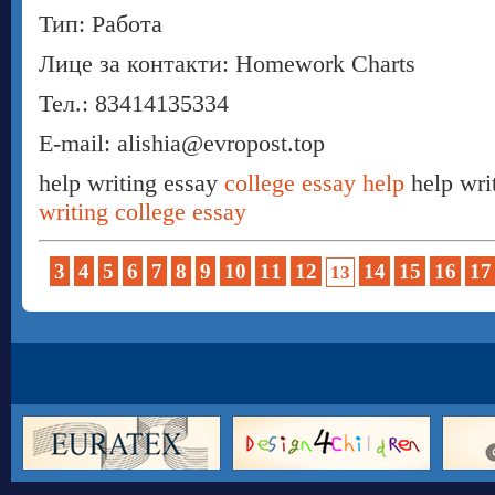
Тип: Работа
Лице за контакти: Homework Charts
Тел.: 83414135334
E-mail: alishia@evropost.top
help writing essay
college essay help
help wri
writing college essay
3
4
5
6
7
8
9
10
11
12
14
15
16
17
13