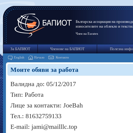
Българска асоциация на производ
износителите на облекло и тексти
Член на Euratex
За БАПИОТ
Членове на БАПИОТ
Полезна инф
English
Начало
Контакти
Моите обяви за работа
Валидна до: 05/12/2017
Тип: Работа
Лице за контакти: JoeBah
Тел.: 81632759133
E-mail: jami@mailllc.top