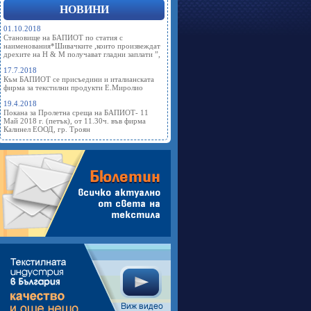
НОВИНИ
01.10.2018
Становище на БАПИОТ по статия с
наименования*Шивачките ,които произвеждат
дрехите на Н & М получават гладни заплати ”,
17.7.2018
Към БАПИОТ се присъедини и италианската
фирма за текстилни продукти Е.Миролио
19.4.2018
Покана за Пролетна среща на БАПИОТ- 11
Май 2018 г. (петък), от 11.30ч. във фирма
Калинел ЕООД, гр. Троян