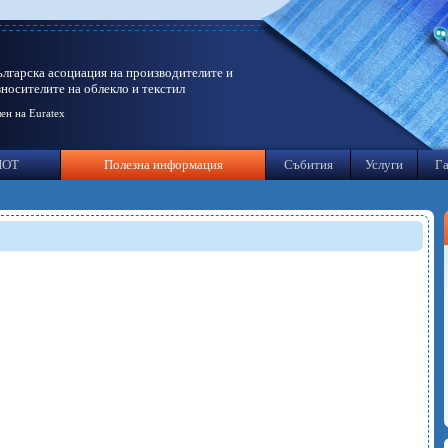
ългарска асоциация на производителите и
зносителите на облекло и текстил
ен на Euratex
ИОТ
Полезна информация
Събития
Услуги
Га