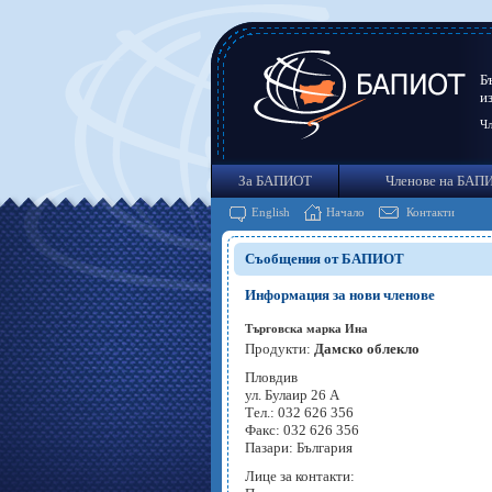
Б
и
Чл
За БАПИОТ
Членове на БАП
English
Начало
Контакти
Съобщения от БАПИОТ
Информация за нови членове
Търговска марка Ина
Продукти:
Дамско облекло
Пловдив
ул. Булаир 26 А
Тел.: 032 626 356
Факс: 032 626 356
Пазари: България
Лице за контакти: