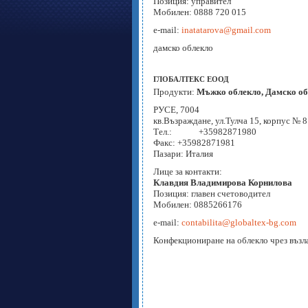
Позиция: управител
Мобилен: 0888 720 015
e-mail:
inatatarova@gmail.com
дамско облекло
ГЛОБАЛТЕКС ЕООД
Продукти:
Мъжко облекло, Дамско об
РУСЕ, 7004
кв.Възраждане, ул.Тулча 15, корпус № 8
Тел.: +35982871980
Факс: +35982871981
Пазари: Италия
Лице за контакти:
Клавдия Владимирова Корнилова
Позиция: главен счетоводител
Мобилен: 0885266176
e-mail:
contabilita@globaltex-bg.com
Конфекциониране на облекло чрез възл