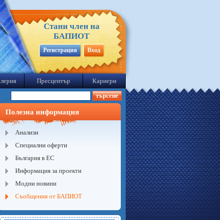
Стани член на
БАПИОТ
Регистрация
Вход
лерия
Пресцентър
Кариери
Полезна информация
Анализи
Специални оферти
България в ЕС
Информация за проекти
Модни новини
Съобщения от БАПИОТ