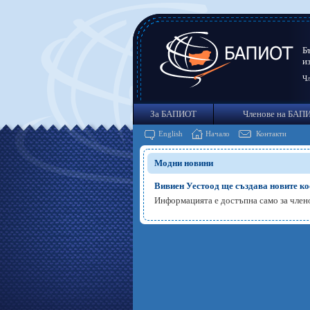
Б
и
Чл
За БАПИОТ
Членове на БАП
English
Начало
Контакти
Модни новини
Вивиен Уестоод ще създава новите 
Информацията е достъпна само за чле