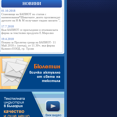
НОВИНИ
01.10.2018
Становище на БАПИОТ по статия с
наименования*Шивачките ,които произвеждат
дрехите на Н & М получават гладни заплати ”,
17.7.2018
Към БАПИОТ се присъедини и италианската
фирма за текстилни продукти Е.Миролио
19.4.2018
Покана за Пролетна среща на БАПИОТ- 11
Май 2018 г. (петък), от 11.30ч. във фирма
Калинел ЕООД, гр. Троян