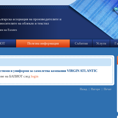
ългарска асоциация на производителите и
зносителите на облекло и текстил
ен на Euratex
ИОТ
Полезна информация
Събития
Услуги
Га
костюми и униформи за самолетна компания VIRGIN ATLANTIC
нове на БАПИОТ след
login
Назад
|
Нагоре
|
Печат