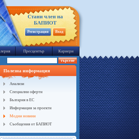
Стани член на
БАПИОТ
Регистрация
Вход
лерия
Пресцентър
Кариери
Полезна информация
Анализи
Специални оферти
България в ЕС
Информация за проекти
Модни новини
Съобщения от БАПИОТ