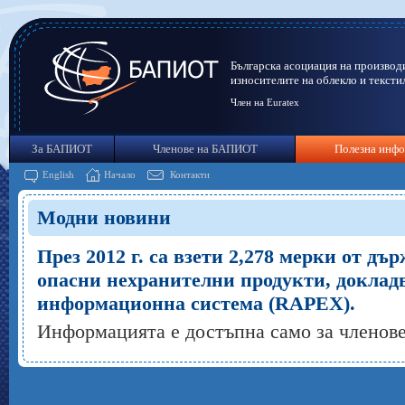
Българска асоциация на производ
износителите на облекло и тексти
Член на Euratex
За БАПИОТ
Членове на БАПИОТ
Полезна инф
English
Начало
Контакти
Модни новини
През 2012 г. са взети 2,278 мерки от д
опасни нехранителни продукти, доклад
информационна система (RAPEX).
Информацията е достъпна само за члено