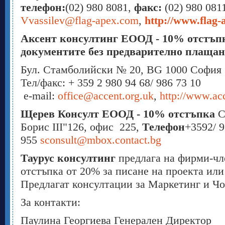
телефон:
(02) 980 8081,
факс:
(02) 980 0811
Vvassilev@flag-apex.com
,
http://www.flag-
Аксент консултинг ЕООД - 10% отстъпк
документите без предварително плащан
Бул. Стамболийски № 20, BG 1000 София
Тел/факс: + 359 2 980 94 68/ 986 73 10
e-mail:
office@accent.org.uk
,
http://www.acc
Щерев Консулт ЕООД - 10% отстъпка
С
Борис III"126, офис 225,
Телефон
+3592/ 9
955
sconsult@mbox.contact.bg
Таурус консултинг
предлага на фирми-ч
отстъпка от 20% за писане на проекта или
Предлагат консултации за Маркетинг и Ч
За контакти:
Паулина Георгиева Генерален Директор