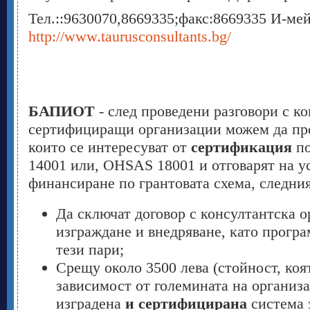
Тел.::9630070,8669335;факс:8669335 И-ме
http://www.taurusconsultants.bg/
БАПИОТ
- след проведени разговори с к
сертифициращи организации можем да пре
които се интересуват от
сертификация
по
14001 или, OHSAS 18001 и отговарят на у
финансиране по грантовата схема, следния
Да сключат договор с консултантска о
изграждане и внедряване, като прогр
тези пари;
Срещу около 3500 лева (стойност, коя
зависимост от големината на организа
изградена
и сертифицирана
система 