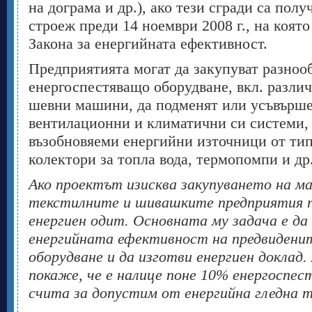
на дограма и др.), ако тези сгради са пол
строеж преди 14 ноември 2008 г., на която 
Закона за енергийната ефективност.
Предприятията могат да закупуват разноо
енергоспестяващо оборудване, вкл. разли
шевни машини, да подменят или усъвърше
вентилационни и климатични си системи, 
възобновяеми енергийни източници от тип
колектори за топла вода, термопомпи и др
Ако проектът изисква закупуването на м
текстилните и шивашките предприятия по
енергиен одит. Основната му задача е да
енергийната ефективност на предвидени
оборудване и да изготви енергиен доклад.
покаже, че е налице поне 10% енергоспес
счита за допустим от енергийна гледна 