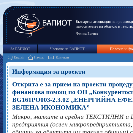
Българска асоциация на производ
износителите на облекло и тексти
Член на Euratex
За БАПИОТ
Членове на БАПИОТ
Полезна инф
English
Начало
Контакти
Информация за проекти
Открита е за прием на проекти процеду
финансова помощ по ОП „Конкурентос
BG161PO003-2.3.02 „ЕНЕРГИЙНА Е
ЗЕЛЕНА ИКОНОМИКА”
Микро, малките и средни ТЕКСТИЛНИ
предприятия (освен микропредприятията, 
общини за обектите им такива общини) с