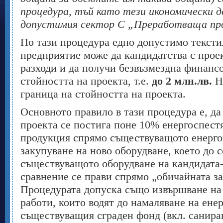
процедура, тъй като тези икономически д
допустимия сектор С „Преработваща пр
По тази процедура едно допустимо текст
предприятие може да кандидатства с прое
разходи и да получи безвъзмездна финан
стойността на проекта, т.е.
до 2 млн.лв.
Н
граница на стойността на проекта.
Основното правило в тази процедура е, да 
проекта се постига поне 10% енергоспест
продукция спрямо съществуващото енерго
закупуване на ново оборудване, което до с
съществуващото оборудване на кандидата
сравнение се прави спрямо „обичайната за
Процедурата допуска също извършване на
работи, които водят до намаляване на ене
съществуващия сграден фонд (вкл. санира