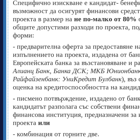
Специфично изискване е кандидат- бенеф
възможност да осигурят финансови средст
проекта в размер на
не по-малко от 80%
общите допустими разходи по проекта, по
форми:
- предварителна оферта за предоставяне н
изпълнението на проекта, издадена от бан
Европейската банка за възстановяване и ра
Алианц Банк, Банка ДСК; МКБ Юнионбанк
Райфайзенбанк: УниКредит Булбанк
), въз
оценка на кредитоспособността на канди
-
писмено потвърждение, издадено от банк
кандидатът разполага със собствени фина
финансова институция, предназначени за 
проекта
или
- комбинация от горните две.