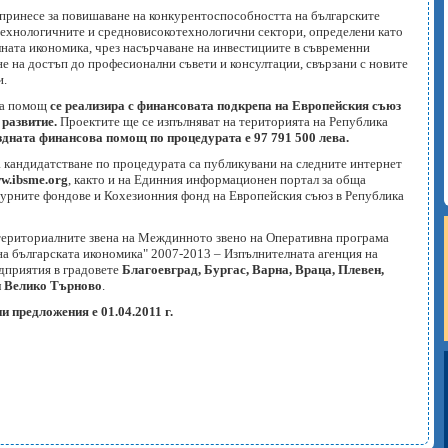
принесе за повишаване на конкурентоспособността на българските
технологичните и средновисокотехнологични сектори, определени като
ната икономика, чрез насърчаване на инвестициите в съвременни
е на достъп до професионални съвети и консултации, свързани с новите
и.
ва помощ
се реализира с финансовата подкрепа на Европейския съюз
 развитие.
Проектите ще се изпълняват на територията на Република
дната финансова помощ по процедурата е 97 791 500 лева.
а кандидатстване по процедурата са публикувани на следните интернет
w.ibsme.org
, както и на Единния информационен портал за обща
урните фондове и Кохезионния фонд на Европейския съюз в Република
териториалните звена на Междинното звено на Оперативна програма
на българската икономика" 2007-2013 – Изпълнителната агенция на
едприятия в градовете
Благоевград, Бургас, Варна, Враца, Плевен,
и Велико Търново
.
и предложения е 01.04.2011 г.