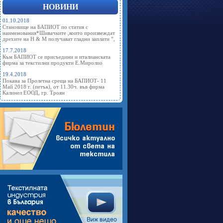
НОВИНИ
01.10.2018
Становище на БАПИОТ по статия с
наименования*Шивачките ,които произвеждат
дрехите на Н & М получават гладни заплати ”,
17.7.2018
Към БАПИОТ се присъедини и италианската
фирма за текстилни продукти Е.Миролио
19.4.2018
Покана за Пролетна среща на БАПИОТ- 11
Май 2018 г. (петък), от 11.30ч. във фирма
Калинел ЕООД, гр. Троян