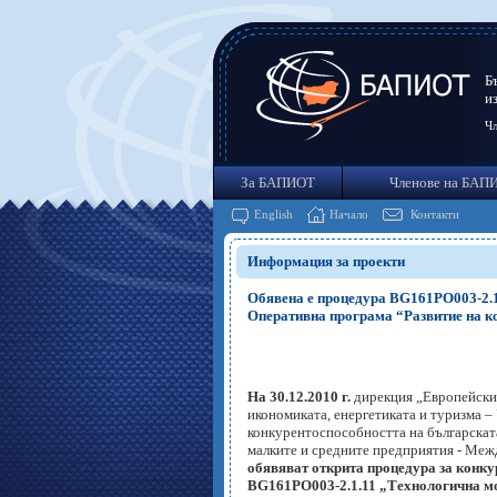
Б
и
Чл
За БАПИОТ
Членове на БАП
English
Начало
Контакти
Информация за проекти
Обявена е процедура BG161PO003-2.1
Оперативна програма “Развитие на к
На
30.12.2010 г.
дирекция „Европейски
икономиката, енергетиката и туризма –
конкурентоспособността на българскат
малките и средните предприятия - Меж
обявяват открита процедура за конку
BG161PO003-2.1.11 „Технологична мо