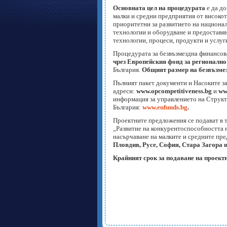
Основната цел на процедурата
е да до
малки и средни предприятия от високо
приоритетни за развитието на национал
технологии и оборудване и предоставян
технологии, процеси, продукти и услуг
Процедурата за безвъзмездна финансо
чрез Европейския фонд за регионално
България.
Общият размер на безвъзмез
Пълният пакет документи и Насоките з
адреси:
www.opcompetitiveness.bg
и
ww
информация за управлението на Структ
България:
www.eufunds.bg
.
Проектните предложения се подават в 
„Развитие на конкурентоспособността 
насърчаване на малките и средните пр
Пловдив, Русе, София, Стара Загора 
Крайният срок за подаване на проектн