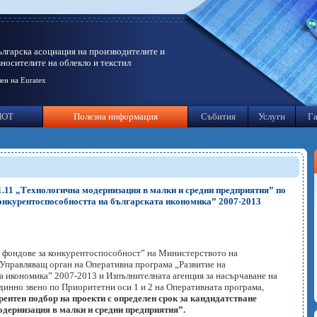
ългарска асоциация на производителите и
зносителите на облекло и текстил
ен на Euratex
ИОТ
Полезна информация
Събития
Услуги
Га
.11 „Технологична модернизация в малки и средни предприятия” по
онкурентоспособността на българската икономика” 2007-2013
 фондове за конкурентоспособност” на Министерството на
 Управляващ орган на Оперативна програма „Развитие на
а икономика” 2007-2013 и Изпълнителната агенция за насърчаване на
динно звено по Приоритетни оси 1 и 2 на Оперативната програма,
рентен подбор на проекти с определен срок за кандидатстване
дернизация в малки и средни предприятия”
.