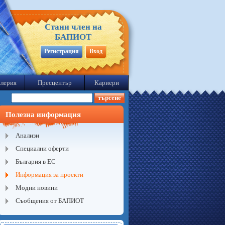
Стани член на
БАПИОТ
Регистрация
Вход
лерия
Пресцентър
Кариери
Полезна информация
Анализи
Специални оферти
България в ЕС
Информация за проекти
Модни новини
Съобщения от БАПИОТ