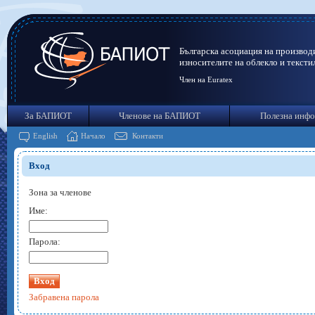
Българска асоциация на производ
износителите на облекло и тексти
Член на Euratex
За БАПИОТ
Членове на БАПИОТ
Полезна инф
English
Начало
Контакти
Вход
Зона за членове
Име:
Парола:
Забравена парола