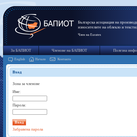
Българска асоциация на производ
износителите на облекло и тексти
Член на Euratex
За БАПИОТ
Членове на БАПИОТ
Полезна инф
English
Начало
Контакти
Вход
Зона за членове
Име:
Парола:
Забравена парола