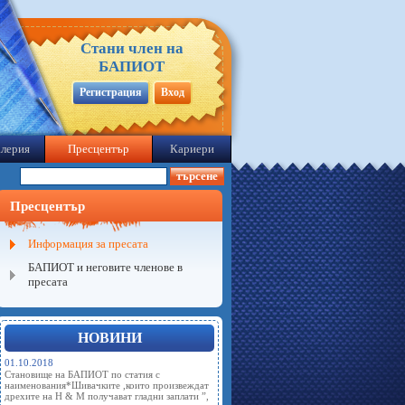
Стани член на
БАПИОТ
Регистрация
Вход
лерия
Пресцентър
Кариери
Пресцентър
Информация за пресата
БАПИОТ и неговите членове в
пресата
НОВИНИ
01.10.2018
Становище на БАПИОТ по статия с
наименования*Шивачките ,които произвеждат
дрехите на Н & М получават гладни заплати ”,