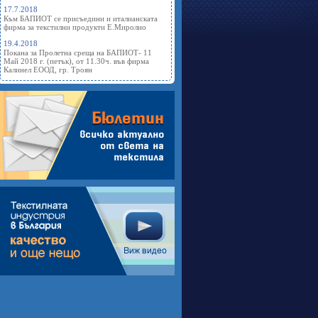
17.7.2018
Към БАПИОТ се присъедини и италианската
фирма за текстилни продукти Е.Миролио
19.4.2018
Покана за Пролетна среща на БАПИОТ- 11
Май 2018 г. (петък), от 11.30ч. във фирма
Калинел ЕООД, гр. Троян