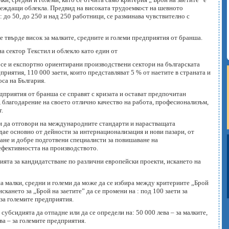
еждащи облекла. Предвид на високата трудоемкост на шевното
 до 50, до 250 и над 250 работници, се разминава чувствително с
е твърде висок за малките, средните и големи предприятия от бранша.
а сектор Текстил и облекло като един от
 се и експортно ориентирани производствени сектори на българската
приятия, 110 000 заети, които представляват 5 % от наетите в страната и
оса на България.
приятия от бранша се справят с кризата и остават предпочитан
 благодарение на своето отлично качество на работа, професионализъм,
т.
 и да отговори на международните стандарти и нарастващата
ае основно от дейности за интернационализация и нови пазари, от
не и добре подготвени специалисти за повишаване на
ефективността на производството.
вията за кандидатстване по различни европейски проекти, искането на
на малки, средни и големи да може да се избира между критериите „Брой
скането за „Брой на заетите” да се промени на : под 100 заети за
 за големите предприятия.
 субсидията да отпадне или да се определи на: 50 000 лева – за малките,
ева – за големите предприятия.