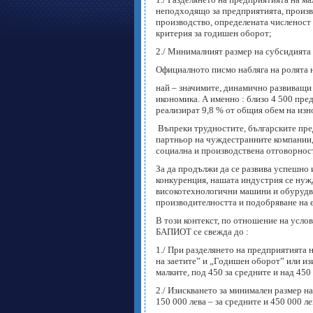
неподходящо за предприятията, произв
производство, определената численост :
критерия за годишен оборот;
2./ Минималният размер на субсидията 
Официалното писмо набляга на ролята н
най – значимите, динамично развиващи
икономика. А именно : близо 4 500 пред
реализират 9,8 % от общия обем на изн
Въпреки трудностите, българските пред
партньор на чуждестранните компании,
социална и производствена отговорнос
За да продължи да се развива успешно
конкуренция, нашата индустрия се нужд
високотехнологични машини и обурудва
производителността и подобряване на 
В този контекст, по отношение на усло
БАПИОТ се свежда до :
1./ При разделянето на предприятията 
на заетите” и „Годишен оборот” или изи
малките, под 450 за средните и над 450
2./ Изискването за минимален размер на
150 000 лева – за средните и 450 000 л