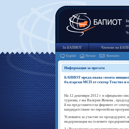
Б
и
Чл
За БАПИОТ
Членове на БАП
English
Начало
Контакти
Информация за пресата
БАПИОТ продължава своята инициатив
български МСП от сектор Текстил и о
На 12 декември 2012 г. в официално пи
туризма, г-жа Валерия Жекова , предсе
й на представител на фирмите от секто
кандидатстване по европейски програм
Условията за участие по процедурите,
модернизация на големите предприятия”
1./ Разделянето на предприятията на ма