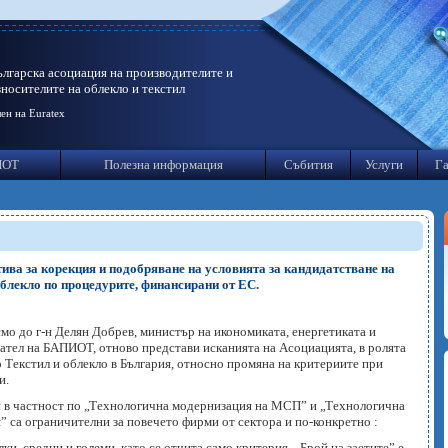
ългарска асоциация на производителите и
зносителите на облекло и текстил
ен на Euratex
ИОТ
Полезна информация
Събития
Услуги
Га
а за корекция и подобряване на условията за кандидатстване на
блекло по процедурите, финансирани от ЕС.
смо до г-н Делян Добрев, министър на икономиката, енергетиката и
дател на БАПИОТ, отново представи исканията на Асоциацията, в ролята
р Текстил и облекло в България, относно промяна на критериите при
и.
 и в частност по „Технологична модернизация на МСП” и „Технологична
 са ограничителни за повечето фирми от сектора и по-конкретно :
лки, средни и големи, като се отчита само критерия „ Брой на заетите” е