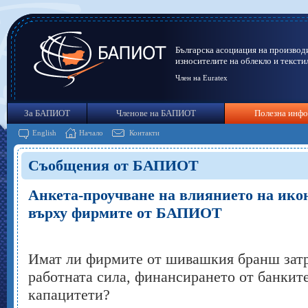
Българска асоциация на производ
износителите на облекло и тексти
Член на Euratex
За БАПИОТ
Членове на БАПИОТ
Полезна инф
English
Начало
Контакти
Съобщения от БАПИОТ
Анкета-проучване на влиянието на ико
върху фирмите от БАПИОТ
Имат ли фирмите от шивашкия бранш затр
работната сила, финансирането от банкит
капацитети?