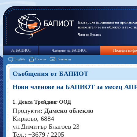
Българска асоциация на производ
износителите на облекло и тексти
Член на Euratex
За БАПИОТ
Членове на БАПИОТ
Полезна инф
English
Начало
Контакти
Съобщения от БАПИОТ
Нови членове на БАПИОТ за месец А
1. Декса Трейдинг ООД
Продукти:
Дамско облекло
Кирково, 6884
ул.Димитър Благоев 23
Тел.: +3679 / 2205