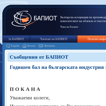
Българска асоциация на производ
износителите на облекло и тексти
Член на Euratex
За БАПИОТ
Членове на БАПИОТ
Полезна инф
English
Начало
Контакти
Съобщения от БАПИОТ
Годишен бал на българската индустрия 
П О К А Н А
Уважаеми колеги,