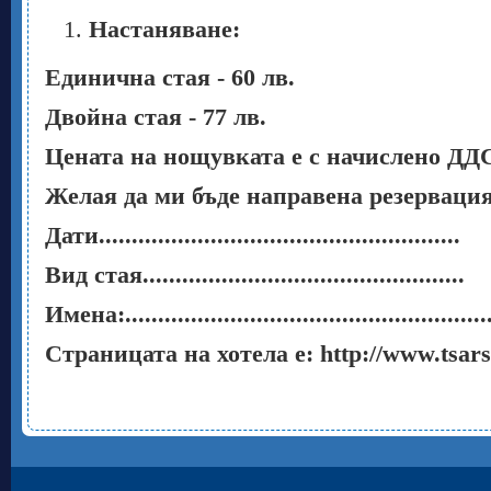
Настаняване:
Единична стая - 60 лв.
Двойна стая - 77 лв.
Цената на нощувката е с начислено ДДС
Желая да ми бъде направена резервация
Дати.......................................................
Вид стая.................................................
Имена:............................................................
Страницата на хотела е:
http
://
www
.
tsar