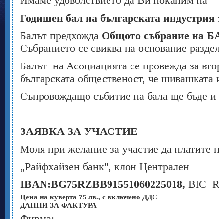
Имаме удоволствието да Ви поканим на
Годишен бал на българската индустрия 
Балът предхожда
Общото събрание на 
Събранието се свиква на основание раздел
Балът на Асоциацията се провежда за втор
българската общественост, че шивашката 
Съпровождащо събитие на бала ще бъде и 
ЗАЯВКА ЗА УЧАСТИЕ
Моля при желание за участие да платите п
„Райфхайзен банк", клон Централен
IBAN
:
BG
75
RZBB
91551060225018,
BIC 
Цена на куверта 75 лв., с включено ДДС
ДАННИ ЗА ФАКТУРА
Фирма:.........................................................