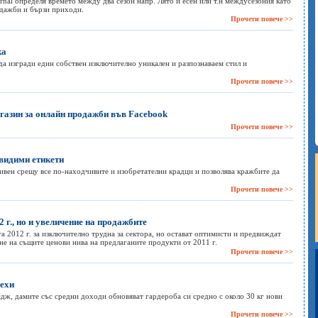
urnal определя времето между два сезон напр. Лято и есен или т.н междусезония като
одажби и бързи приходи.
Прочети повече >>
ка
да изгради един собствен изключително уникален и разпознаваем стил и
Прочети повече >>
агазин за онлайн продажби във Facebook
Прочети повече >>
видими етикети
тивен срещу все по-находчивите и изобретателни крадци и позволява кражбите да
Прочети повече >>
 г., но и увеличение на продажбите
а 2012 г. за изключително трудна за сектора, но остават оптимисти и предвиждат
е на същите ценови нива на предлаганите продукти от 2011 г.
Прочети повече >>
рехи
дж, дамите със средни доходи обновяват гардероба си средно с около 30 кг нови
Прочети повече >>