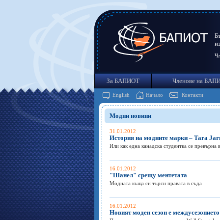
Б
и
Чл
За БАПИОТ
Членове на БАП
English
Начало
Контакти
Модни новини
31.01.2012
История на модните марки – Tara Ja
Или как една канадска студентка се превърна 
16.01.2012
"Шанел" срещу ментетата
Модната къща си търси правата в съда
16.01.2012
Новият моден сезон е междусезонието