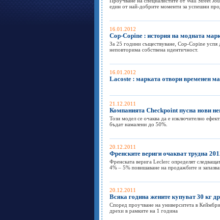
Проучване на специалистите от Wall Street Jo
един от най-добрите моменти за успешни пр
16.01.2012
Cop-Copine : история на модната мар
За 25 години съществуване, Cop-Copine успя 
неповторима собствена идентичност.
16.01.2012
Lacoste : марката отвори временен м
21.12.2011
Компанията Checkpoint пусна нови не
Този модел се очаква да е изключително ефек
бъдат намалени до 50%.
20.12.2011
Френските вериги очакват трудна 2012
Френската верига Leclerc определят следващат
4% – 5% повишаване на продажбите и запазван
20.12.2011
Всяка година жените купуват 30 кг д
Според проучване на университета в Кеймбри
дрехи в рамките на 1 година