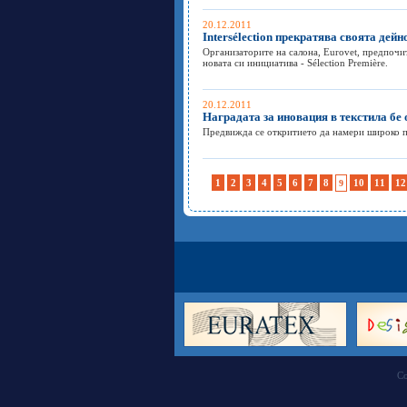
20.12.2011
Intersélection прекратява своята дейно
Организаторите на салона, Eurovet, предпочит
новата си инициатива - Sélection Première.
20.12.2011
Наградата за иновация в текстила бе
Предвижда се откритието да намери широко п
1
2
3
4
5
6
7
8
10
11
12
9
Co