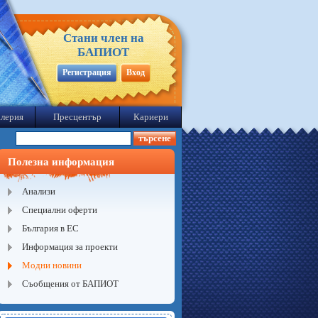
Стани член на
БАПИОТ
Регистрация
Вход
лерия
Пресцентър
Кариери
Полезна информация
Анализи
Специални оферти
България в ЕС
Информация за проекти
Модни новини
Съобщения от БАПИОТ