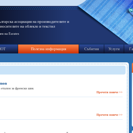
ългарска асоциация на производителите и
зносителите на облекло и текстил
ен на Euratex
ИОТ
Полезна информация
Събития
Услуги
Га
rmon
в еталон за френски шик
Прочети повече >>
Прочети повече >>