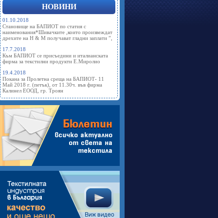
НОВИНИ
01.10.2018
Становище на БАПИОТ по статия с
наименования*Шивачките ,които произвеждат
дрехите на Н & М получават гладни заплати ”,
17.7.2018
Към БАПИОТ се присъедини и италианската
фирма за текстилни продукти Е.Миролио
19.4.2018
Покана за Пролетна среща на БАПИОТ- 11
Май 2018 г. (петък), от 11.30ч. във фирма
Калинел ЕООД, гр. Троян