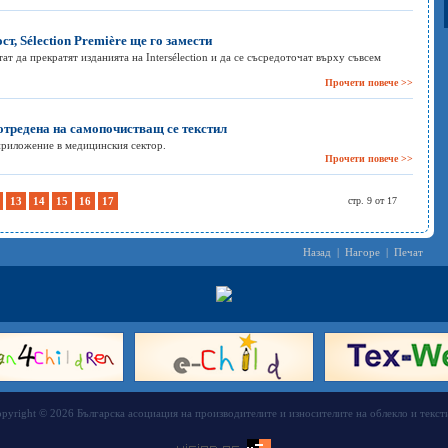
ст, Sélection Première ще го замести
ат да прекратят изданията на Intersélection и да се съсредоточат върху съвсем
Прочети повече >>
 отредена на самопочистващ се текстил
риложение в медицинския сектор.
Прочети повече >>
13
14
15
16
17
стр. 9 от 17
Назад
|
Нагоре
|
Печат
pyright © 2026 Българска асоциация на производителите и износителите на облекло и текст