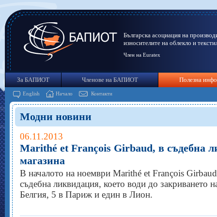
Българска асоциация на производ
износителите на облекло и тексти
Член на Euratex
За БАПИОТ
Членове на БАПИОТ
Полезна инф
English
Начало
Контакти
Модни новини
06.11.2013
Marithé et François Girbaud, в съдебна 
магазина
В началото на ноември Marithé et François Girbau
съдебна ликвидация, което води до закриването на
Белгия, 5 в Париж и един в Лион.