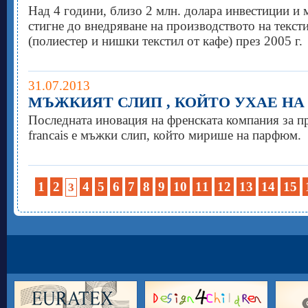
Над 4 години, близо 2 млн. долара инвестиции и м
стигне до внедряване на производството на тексти
(полиестер и нишки текстил от кафе) през 2005 г.
31.07.2013
МЪЖКИЯТ СЛИП , КОЙТО УХАЕ Н
Последната иновация на френската компания за пр
francais е мъжки слип, който мирише на парфюм.
1
2
4
5
6
7
8
9
10
11
12
13
14
15
3