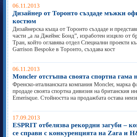
06.11.2013
Дизайнер от Торонто създаде мъжки о
костюм
Дизайнерска къща от Торонто създаде и представ
части „а ла Джеймс Бонд”, изработен изцяло от 
Тран, който оглавява отдел Специални проекти к
Garrison Bespoke в Торонто, създава кост
06.11.2013
Moncler отстъпва своята спортна гама 
Френско-италианската компания Moncler, марка ф
продаде своята спортна дивизия на британския и
Emerisque. Стойността на продажбата остава неиз
17.09.2013
ESPRIT отбелязва рекордни загуби – к
се справи с конкуренцията на Zara и 