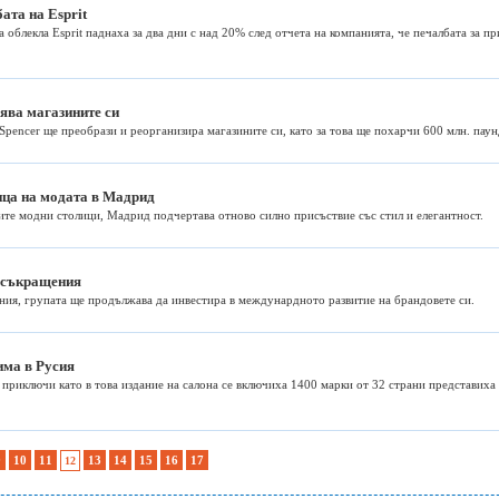
ата на Esprit
а облекла Esprit паднаха за два дни с над 20% след отчета на компанията, че печалбата за 
ява магазините си
pencer ще преобрази и реорганизира магазините си, като за това ще похарчи 600 млн. паун
ица на модата в Мадрид
ите модни столици, Мадрид подчертава отново силно присъствие със стил и елегантност.
а съкращения
ия, групата ще продължава да инвестира в междунардното развитие на брандовете си.
има в Русия
приключи като в това издание на салона се включиха 1400 марки от 32 страни представиха 
9
10
11
13
14
15
16
17
12