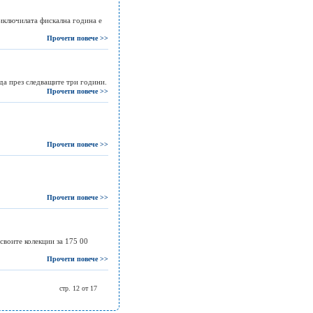
приключилата фискална година е
Прочети повече >>
да през следващите три години.
Прочети повече >>
Прочети повече >>
Прочети повече >>
своите колекции за 175 00
Прочети повече >>
стр. 12 от 17