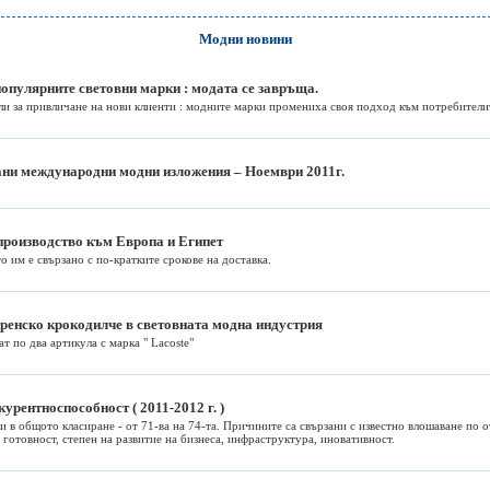
Модни новини
популярните световни марки : модата се завръща.
и за привличане на нови клиенти : модните марки промениха своя подход към потребителит
ани международни модни изложения – Ноември 2011г.
производство към Европа и Египет
 им е свързано с по-кратките срокове на доставка.
 френско крокодилче в световната модна индустрия
ат по два артикула с марка " Lacoste"
урентноспособност ( 2011-2012 г. )
и в общото класиране - от 71-ва на 74-та. Причините са свързани с известно влошаване по 
 готовност, степен на развитие на бизнеса, инфраструктура, иновативност.