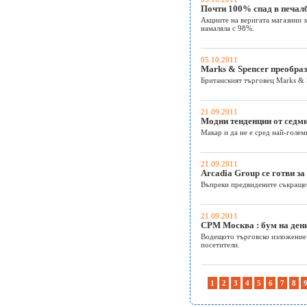
Почти 100% спад в печалб
Акциите на веригата магазини з
намаляла с 98%.
05.10.2011
Marks & Spencer преобраз
Британският търговец Marks & S
21.09.2011
Модни тенденции от седм
Макар и да не е сред най-голем
21.09.2011
Arcadia Group се готви з
Въпреки предвидените съкращен
21.09.2011
CPM Москва : бум на ден
Водещото търговско изложение 
посетители.
1
2
3
4
5
6
7
8