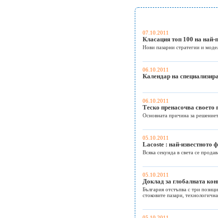
07.10.2011
Класация топ 100 на най-
Нови пазарни стратегии и модел
06.10.2011
Календар на специализир
06.10.2011
Теско пренасочва своето 
Основната причина за решението
05.10.2011
Lacoste : най-известното
Всяка секунда в света се продав
05.10.2011
Доклад за глобалната конк
България отстъпва с три позици
стоковите пазари, технологична
05.10.2011