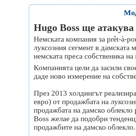
Мо
Hugo Boss ще атакува
Немската компания за рrêt-à-po
луксозния сегмент в дамската м
немската преса собственика на
Компанията цели да засили сво
даде ново измерение на собстве
През 2013 холдингът реализира
евро) от продажбата на луксозн
продажбата на дамско облекло 
Boss желае да подобри тенденц
продажбите на дамско облекло.