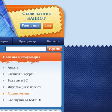
Стани член на
БАПИОТ
Регистрация
Вход
лерия
Пресцентър
Кариери
Полезна информация
Анализи
Специални оферти
България в ЕС
Информация за проекти
Модни новини
Съобщения от БАПИОТ