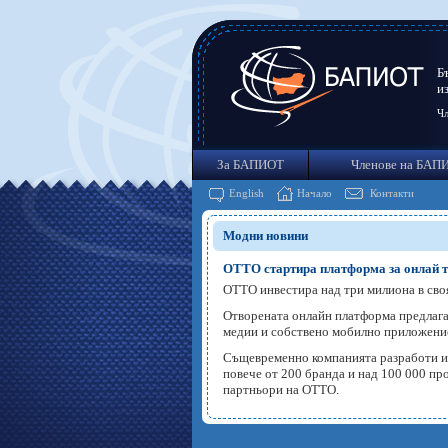
Б
и
Чл
За БАПИОТ
Членове на БАП
English
Начало
Контакти
Модни новини
ОТТО стартира платформа за онлай 
ОТТО инвестира над три милиона в своя
Отворената онлайн платформа предлага 
медии и собствено мобилно приложени
Същевременно компанията разработи и п
повече от 200 бранда и над 100 000 пр
партньори на ОТТО.