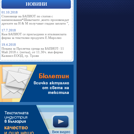
НОВИНИ
01.10.2018
Становище на БАПИОТ по статия с
наименования*Шивачките ,които произвеждат
дрехите на Н & М получават гладни заплати ”,
17.7.2018
Към БАПИОТ се присъедини и италианската
фирма за текстилни продукти Е.Миролио
19.4.2018
Покана за Пролетна среща на БАПИОТ- 11
Май 2018 г. (петък), от 11.30ч. във фирма
Калинел ЕООД, гр. Троян