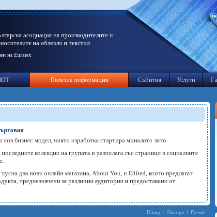
ългарска асоциация на производителите и
зносителите на облекло и текстил
ен на Euratex
ИОТ
Полезна информация
Събития
Услуги
Га
търговия
 нов бизнес модел, чиято изработка стартира миналото лято.
последните колекции на групата и разполага със страници в социалните
е.
усна два нови онлайн магазина, About You, и Edited, които предлагат
одукта, предназначени за различни аудитории и предоставени от
Назад
|
Нагоре
|
Печат