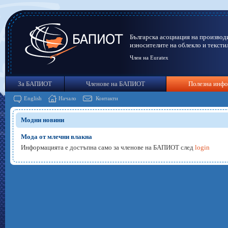
Българска асоциация на производ
износителите на облекло и тексти
Член на Euratex
За БАПИОТ
Членове на БАПИОТ
Полезна инф
English
Начало
Контакти
Модни новини
Мода от млечни влакна
Информацията е достъпна само за членове на БАПИОТ след
login