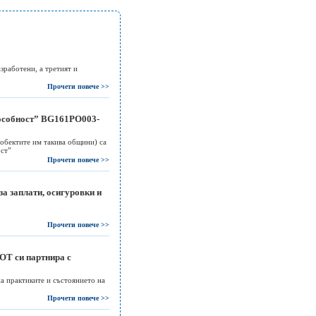
зработени, а третият и
Прочети повече >>
пособност” BG161PO003-
бектите им такива общини) са
ост”
Прочети повече >>
а заплати, осигуровки и
Прочети повече >>
ОТ си партнира с
а практиките и състоянието на
Прочети повече >>