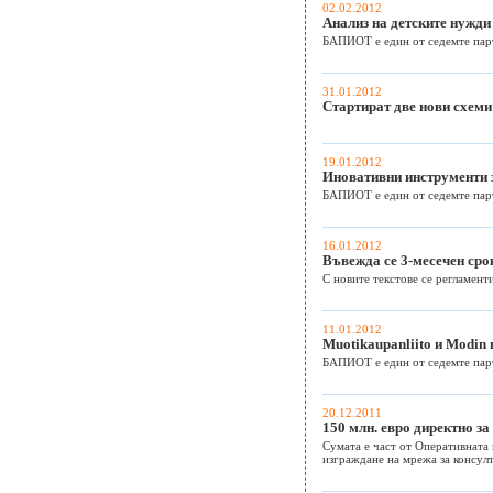
02.02.2012
Анализ на детските нужди
БАПИОТ е един от седемте парт
31.01.2012
Стартират две нови схеми
19.01.2012
Иновативни инструменти з
БАПИОТ е един от седемте парт
16.01.2012
Въвежда се 3-месечен сро
С новите текстове се регламент
11.01.2012
Muotikaupanliito и Modi
БАПИОТ е един от седемте парт
20.12.2011
150 млн. евро директно за
Сумата е част от Оперативната
изграждане на мрежа за консул