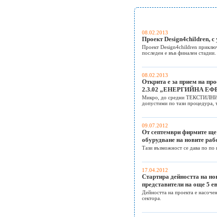
08.02.2013
Проект Design4children, с
Проект Design4children приключ
последен е във финален стадии.
08.02.2013
Открита е за прием на п
2.3.02 „ЕНЕРГИЙНА 
Микро, до средни ТЕКСТИЛНИ и
допустими по тази процедура, 
09.07.2012
От септември фирмите ще 
обурудване на новите раб
Тази възможност се дава по по
17.04.2012
Стартира дейността на но
представители на още 5 е
Дейността на проекта е насоче
сектора.