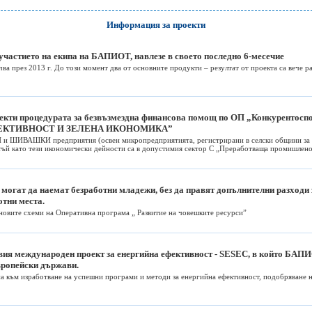
Информация за проекти
 участието на екипа на БАПИОТ, навлезе в своето последно 6-месечие
ва през 2013 г. До този момент два от основните продукти – резултат от проекта са вече ра
роекти процедурата за безвъзмездна финансова помощ по ОП „Конкурентос
ЕФЕКТИВНОСТ И ЗЕЛЕНА ИКОНОМИКА”
 ШИВАШКИ предприятия (освен микропредприятията, регистрирани в селски общини за о
тъй като тези икономически дейности са в допустимия сектор С „Преработваща промишлен
могат да наемат безработни младежи, без да правят допълнителни разходи з
отни места.
 новите схеми на Оперативна програма „ Развитие на човешките ресурси”
вия международен проект за енергийна ефективност - SESEC, в който БАПИ
вропейски държави.
на към изработване на успешни програми и методи за енергийна ефективност, подобряване н