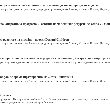
 и представяне на иновациите при производство на продукти за деца
ньори по проекта сред 7 международни организации от Англия, Испания, Италия, Израел, 
 по Оперативна програма „Развитие на човешките ресурси” за близо 70 млн
а развитие на дизайна - проект Design4Children
ньори по проекта сред 7 международни организации от Англия, Испания, Италия, Израел, 
к за проверка по сигнали за нередности по фондове, инструменти и програм
ира също завеждането на сигналите – включително анонимни и устни, в деловодната система
n magazine промотират проекта D4C във Финландия
ньори по проекта сред 7 международни организации от Англия, Испания, Италия, Израел, 
 бизнеса
 програма „Конкурентоспособност“ и ще бъде пренасочена през следващата година от инст
тантски услуги директно в помощ на бизнеса.