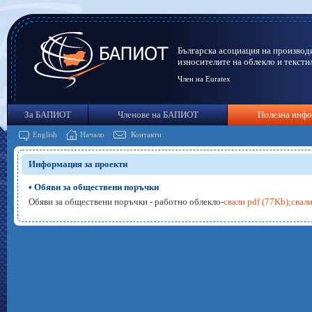
Българска асоциация на производ
износителите на облекло и тексти
Член на Euratex
За БАПИОТ
Членове на БАПИОТ
Полезна инф
English
Начало
Контакти
Информация за проекти
• Обяви за обществени поръчки
Обяви за обществени поръчки - работно облекло-
свали pdf (77Kb);свали