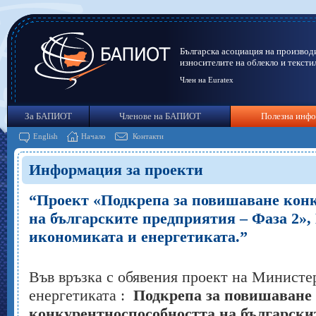
Българска асоциация на производ
износителите на облекло и тексти
Член на Euratex
За БАПИОТ
Членове на БАПИОТ
Полезна инф
English
Начало
Контакти
Информация за проекти
“Проект «Подкрепа за повишаване кон
на българските предприятия – Фаза 2»,
икономиката и енергетиката.”
Във връзка с обявения проект на Министе
енергетиката :
Подкрепа за повишаване
конкурентноспособността на български