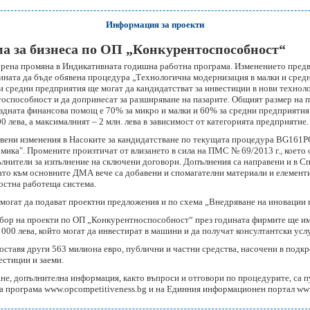
Информация за проекти
а за бизнеса по ОП „Конкурентоспособност“
обрена промяна в Индикативната годишна работна програма. Изменението предв
ината да бъде обявена процедура „Технологична модернизация в малки и сред
и средни предприятия ще могат да кандидатстват за инвестиции в нови техноло
оспособност и да допринесат за разширяване на пазарите. Общият размер на 
мездната финансова помощ е 70% за микро и малки и 60% за средни предприяти
0 лева, а максималният – 2 млн. лева в зависимост от категорията предприятие.
равени изменения в Насоките за кандидатстване по текущата процедура BG161P
омика". Промените произтичат от влизането в сила на ПМС № 69/2013 г., което
ълнители за изпълнение на сключени договори. Допълнения са направени и в С
то към основните ДМА вече са добавени и спомагателни материали и елемент
остна работеща система.
 могат да подават проектни предложения и по схема „Внедряване на иновации 
дбор на проекти по ОП „Конкурентноспособност“ през годината фирмите ще и
 000 лева, който могат да инвестират в машини и да получат консултантски усл
оставя други 563 милиона евро, публични и частни средства, насочени в подк
естиции и заеми.
не, допълнителна информация, както въпроси и отговори по процедурите, са 
та програма
www.opcompetitiveness.bg
и на Единния информационен портал
ww