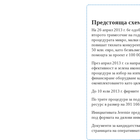
Предстояща схем
На 26 април 2013 г. бе од
второто тримесечие на год
процедурата микро, малки 
повишат тяхната конкурент
50 млн. евро, като безвъз
помощта за проект е 100 00
През април 2013 г. са нап
ефективност и зелена икон
процедури за избор на изп
финансиране оборудване ка
окомплектоването като цял
До 10 юли 2013 г. фирмите
По трите процедури за по
ресурс в размер на 391 166
Инициативата Jeremie пред
под формата на дялови инв
Документи за кандидатства
страницата на оперативна