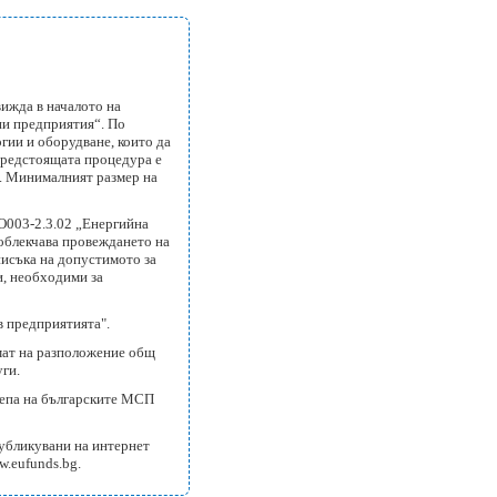
ижда в началото на
ни предприятия“. По
гии и оборудване, които да
предстоящата процедура е
я. Минималният размер на
O003-2.3.02 „Енергийна
 облекчава провеждането на
писъка на допустимото за
и, необходими за
в предприятията".
мат на разположение общ
уги.
репа на българските МСП
публикувани на интернет
w.eufunds.bg
.