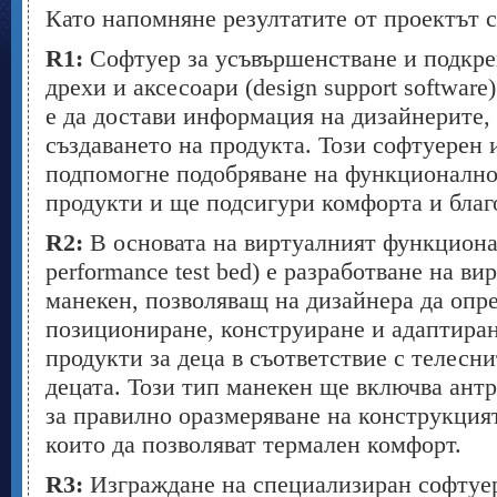
Като напомняне резултатите от проектът с
R
1:
Софтуер за усъвършенстване и подкре
дрехи и аксесоари (design support software
е да достави информация на дизайнерите,
създаването на продукта. Този софтуерен
подпомогне подобряване на функционално
продукти и ще подсигури комфорта и благ
R
2:
В основата на виртуалният функционал
performance test bed) е разработване на в
манекен, позволяващ на дизайнера да опр
позициониране, конструиране и адаптиран
продукти за деца в съответствие с телесни
децата. Този тип манекен ще включва ан
за правилно оразмеряване на конструкцият
които да позволяват термален комфорт.
R
3:
Изграждане на специализиран софтуер