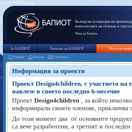
Българска асоциация на производ
износителите на облекло и тексти
Член на Euratex
За БАПИОТ
Членове на БАПИОТ
Полезна инф
English
Начало
Контакти
Информация за проекти
Проект Design4children, с участието н
навлезе в своето последно 6-месечие
Проект
Design
4
children
, за който неколк
информирали своите членове, приключва п
До този момент два от основните продукт
са вече разработени, а третият и последен