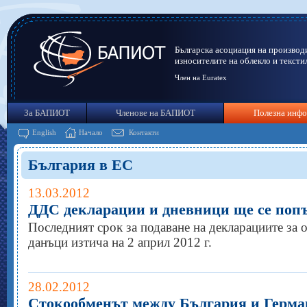
Българска асоциация на производ
износителите на облекло и тексти
Член на Euratex
За БАПИОТ
Членове на БАПИОТ
Полезна инф
English
Начало
Контакти
България в ЕС
13.03.2012
ДДС декларации и дневници ще се попъ
Последният срок за подаване на декларациите за 
данъци изтича на 2 април 2012 г.
28.02.2012
Стокообменът между България и Германи