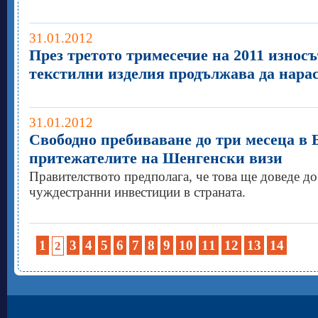
31.01.2012
През третото тримесечие на 2011 износъ
текстилни изделия продължава да нара
31.01.2012
Свободно пребиваване до три месеца в 
притежателите на Шенгенски визи
Правителството предполага, че това ще доведе до
чуждестранни инвестиции в страната.
1
3
4
5
6
7
8
9
10
11
12
13
14
2