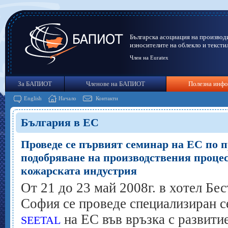
Българска асоциация на производ
износителите на облекло и тексти
Член на Euratex
За БАПИОТ
Членове на БАПИОТ
Полезна инф
English
Начало
Контакти
България в ЕС
Проведе се първият семинар на ЕС по п
подобряване на производствения процес
кожарската индустрия
От 21 до 23 май 2008г. в хотел Бе
София се проведе специализиран 
на ЕС във връзка с развити
SEETAL