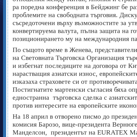
ра поредна конференция в Бейджинг бе ра
проблемите на свободната търговия. Диск
съсредоточени върху възможностите за ут
конвертируема валута, пълна защита на го
позиционирането му на международния па
По същото време в Женева, представители
на Световната Търговска Организация тър
и избегнат последиците на договора от Ки
нарастващия азиатски износ, европейскит
изказаха страховете си от противоречиват
Постигнатите мартенски съгласия бяха оп
едностранна търговска сделка с азиатски
против интересите на европейските иконо
На 18 април в отворено писмо до президен
комисия Барозо, вице-президента Вернюге
Манделсон, президентът на EURATEX Ма