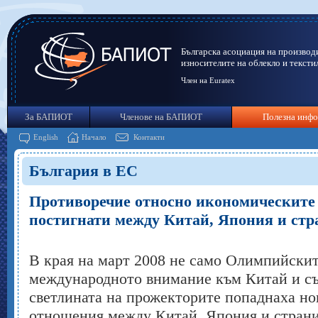
Българска асоциация на производ
износителите на облекло и тексти
Член на Euratex
За БАПИОТ
Членове на БАПИОТ
Полезна инф
English
Начало
Контакти
България в ЕС
Противоречие относно икономическите
постигнати между Китай, Япония и стр
В края на март 2008 не само Олимпийскит
международното внимание към Китай и съ
светлината на прожекторите попаднаха но
отношения между Китай, Япония и страни