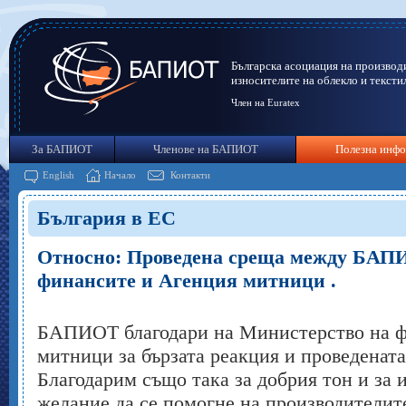
Българска асоциация на производ
износителите на облекло и тексти
Член на Euratex
За БАПИОТ
Членове на БАПИОТ
Полезна инф
English
Начало
Контакти
България в ЕС
Относно: Проведена среща между БАП
финансите и Агенция митници .
БАПИОТ благодари на Министерство на ф
митници за бързата реакция и проведената
Благодарим също така за добрия тон и за 
желание да се помогне на производителите