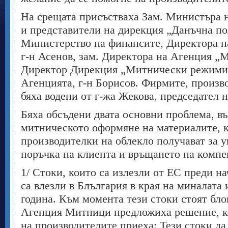
На срещата присъстваха Зам. Министъра 
и представители на дирекция „Данъчна по
Министерство на финансите, Директора 
г-н Асенов, зам. Директора на Агенция „
Директор Дирекция „Митнически режими 
Агенцията, г-н Борисов. Фирмите, произв
бяха водени от г-жа Жекова, председател
Бяха обсъдени двата основни проблема, в
митническото оформяне на материалите, 
производителки на облекло получават за 
поръчка на клиента и връщането на компе
1/ Стоки, които са излезли от ЕС преди на
са влезли в Блългария в края на миналата 
година. Към момента тези стоки стоят бл
Агенция Митници предложиха решение, к
на производителите приеха: Тези стоки да