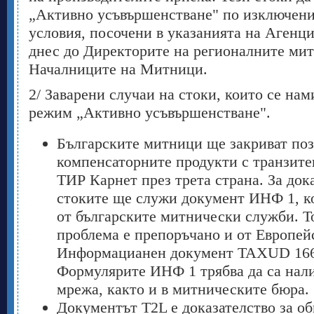
„Активно усъвършенстване" по изключени
условия, посочени в указанията на Агенц
днес до Директорите на регионалните ми
Началниците на Митници.
2/ Заварени случаи на стоки, които се нам
режим „Активно усъвършенстване".
Българските митници ще закриват поз
компенсаторните продукти с транзите
ТИР Карнет през трета страна. За док
стоките ще служи документ ИНФ 1, ко
от българските митнически служби. Т
проблема е препоръчано и от Европей
Информацианен документ TAXUD 1661
Формулярите ИНФ 1 трябва да са нали
мрежа, както и в митническите бюра.
Документът T2L е доказателство за о