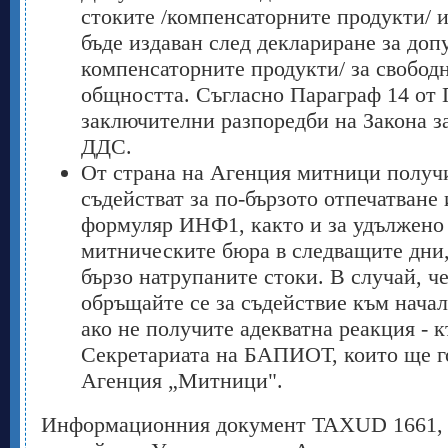
стоките /компенсаторните продукти/ 
бъде издаван след деклариране за доп
компенсаторните продукти/ за свобод
общността. Съгласно Параграф 14 от 
заключителни разпоредби на Закона з
ДДС.
От страна на Агенция митници получ
съдействат за по-бързото отпечатване
формуляр ИНФ1, както и за удължено 
митническите бюра в следващите дни, 
бързо натрупаните стоки. В случай, ч
обръщайте се за съдействие към нача
ако не получите адекватна реакция - 
Секретариата на БАПИОТ, които ще г
Агенция „Митници".
Информационния документ TAXUD 1661, н