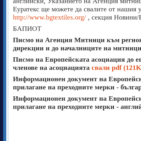
английски, Указанието на Агенция митни
Еуратекс ще можете да свалите от нашия у
http://www.bgtextiles.org/
, секция Новини/
БАПИОТ
Писмо на Агенция Митници към регио
дирекции и до началниците на митниц
Писмо на Европейската асоциация до е
членове на асоциацията
свали pdf (121K
Информационен документ на Европейск
прилагане на преходните мерки - бълга
Информационен документ на Европейск
прилагане на преходните мерки - англ