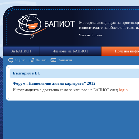
Българска асоциация на производ
износителите на облекло и тексти
Член на Euratex
За БАПИОТ
Членове на БАПИОТ
Полезна инф
English
Начало
Контакти
България в ЕС
Форум „Национални дни на кариерата” 2012
Информацията е достъпна само за членове на БАПИОТ след
login