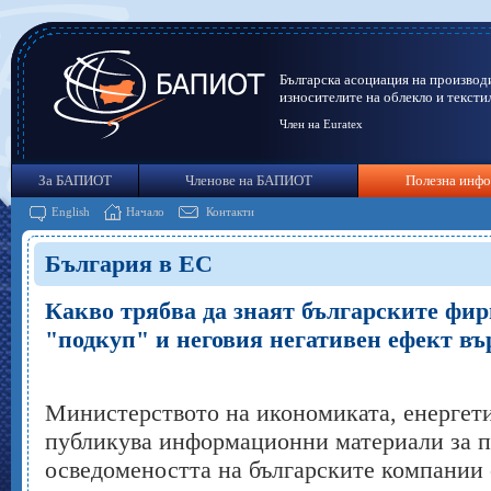
Българска асоциация на производ
износителите на облекло и тексти
Член на Euratex
За БАПИОТ
Членове на БАПИОТ
Полезна инф
English
Начало
Контакти
България в ЕС
Какво трябва да знаят българските фир
"подкуп" и неговия негативен ефект вър
Министерството на икономиката, енергети
публикува информационни материали за 
осведомеността на българските компании