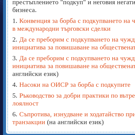
престъплението "подкуп" и неговия негат
бизнеса.
1.
Конвенция за борба с подкупването на
в международни търговски сделки
2.
Да се преборим с подкупването на чужд
инициатива за повишаване на обществена
3.
Да се преборим с подкупването на чужд
инициатива за повишаване на обществена
английски език)
4.
Насоки на ОИСР за борба с подкупите
5.
Ръководство за добри практики по вътр
лоялност
6.
Съпротива, изнудване и ходатайство п
транзакции
(на английски език)