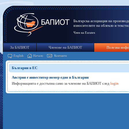
Българска асоциация на производ
износителите на облекло и тексти
Член на Euratex
За БАПИОТ
Членове на БАПИОТ
Полезна инф
English
Начало
Контакти
България в ЕС
Австрия е инвеститор номер едно в България
Информацията е достъпна само за членове на БАПИОТ след
login