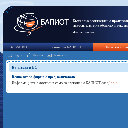
Българска асоциация на производ
износителите на облекло и тексти
Член на Euratex
За БАПИОТ
Членове на БАПИОТ
Полезна инф
English
Начало
Контакти
България в ЕС
Всяка втора фирма е пред заличаване
Информацията е достъпна само за членове на БАПИОТ след
login