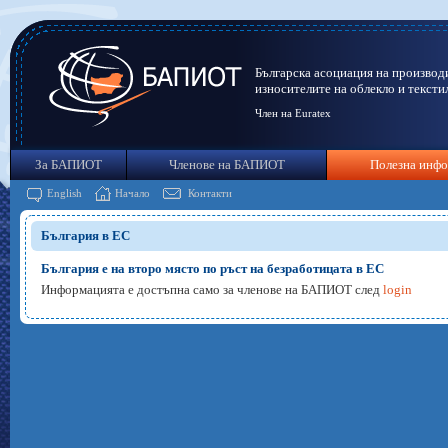
Българска асоциация на производ
износителите на облекло и тексти
Член на Euratex
За БАПИОТ
Членове на БАПИОТ
Полезна инф
English
Начало
Контакти
България в ЕС
България е на второ място по ръст на безработицата в ЕС
Информацията е достъпна само за членове на БАПИОТ след
login