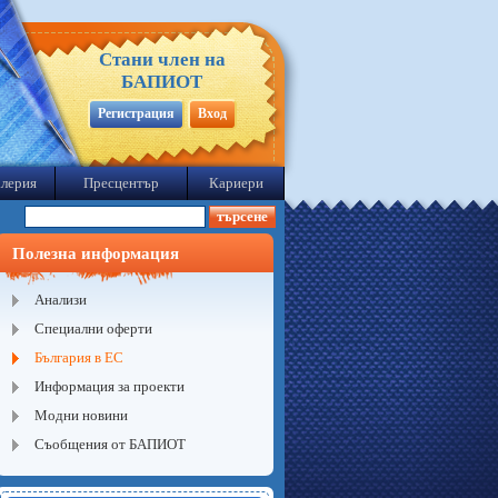
Стани член на
БАПИОТ
Регистрация
Вход
лерия
Пресцентър
Кариери
Полезна информация
Анализи
Специални оферти
България в ЕС
Информация за проекти
Модни новини
Съобщения от БАПИОТ