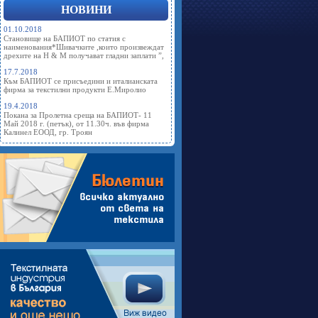
НОВИНИ
01.10.2018
Становище на БАПИОТ по статия с
наименования*Шивачките ,които произвеждат
дрехите на Н & М получават гладни заплати ”,
17.7.2018
Към БАПИОТ се присъедини и италианската
фирма за текстилни продукти Е.Миролио
19.4.2018
Покана за Пролетна среща на БАПИОТ- 11
Май 2018 г. (петък), от 11.30ч. във фирма
Калинел ЕООД, гр. Троян