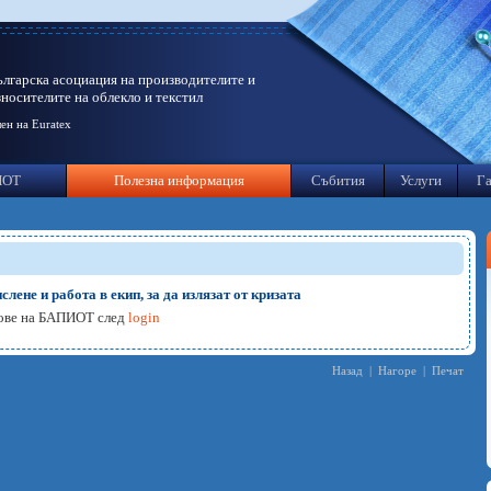
ългарска асоциация на производителите и
зносителите на облекло и текстил
ен на Euratex
ИОТ
Полезна информация
Събития
Услуги
Га
лене и работа в екип, за да излязат от кризата
нове на БАПИОТ след
login
Назад
|
Нагоре
|
Печат