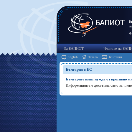
Б
и
Чл
За БАПИОТ
Членове на БАП
English
Начало
Контакти
България в ЕС
Българите имат нужда от кретивно мис
Информацията е достъпна само за чле