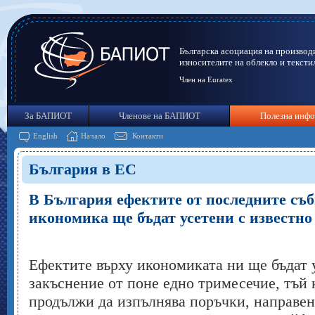
Българска асоциация на производ
износителите на облекло и тексти
Член на Euratex
За БАПИОТ
Членове на БАПИОТ
Полезна инф
English
Начало
Контакти
България в ЕС
В България ефектите от последните съб
икономика ще бъдат усетени с известно
Ефектите върху икономиката ни ще бъдат 
закъснение от поне едно тримесечие, тъй 
продължи да изпълнява поръчки, направени