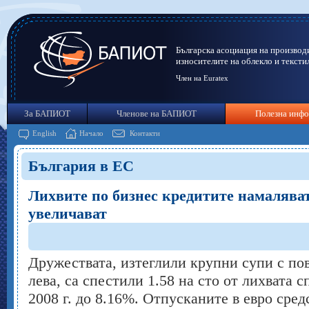
Българска асоциация на производ
износителите на облекло и тексти
Член на Euratex
За БАПИОТ
Членове на БАПИОТ
Полезна инф
English
Начало
Контакти
България в ЕС
Лихвите по бизнес кредитите намаляват
увеличават
Дружествата, изтеглили крупни супи с пов
лева, са спестили 1.58 на сто от лихвата 
2008 г. до 8.16%. Отпусканите в евро сред