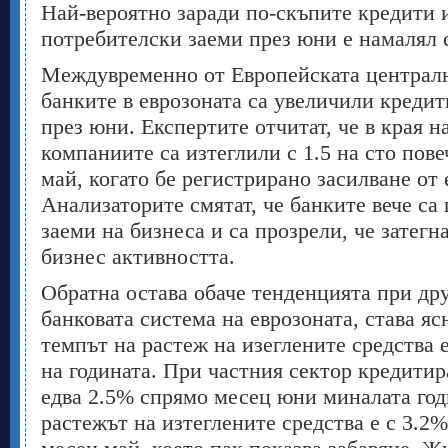
Най-вероятно заради по-скъпите кредити 
потребителски заеми през юни е намалял 
Междувременно от Европейската централн
банките в еврозоната са увеличили креди
през юни. Експертите отчитат, че в края 
компаниите са изтеглили с 1.5 на сто пов
май, когато бе регистрирано засилване от 
Анализаторите смятат, че банките вече са 
заеми на бизнеса и са прозрели, че затегн
бизнес активността.
Обратна остава обаче тенденцията при др
банковата система на еврозоната, става я
темпът на растеж на изеглените средства 
на годината. При частния сектор кредитир
едва 2.5% спрямо месец юни миналата год
растежът на изтеглените средства е с 3.2%