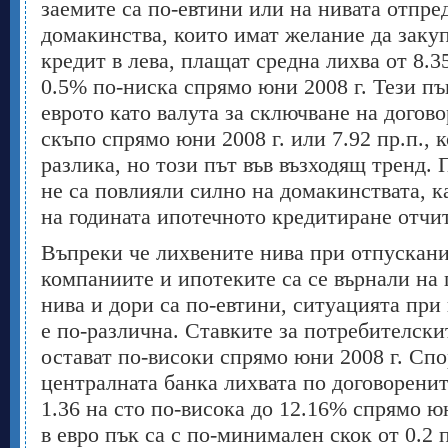
заемите са по-евтини или на нивата отпре
домакинства, които имат желание да заку
кредит в лева, плащат средна лихва от 8.3
0.5% по-ниска спрямо юни 2008 г. Тези пъ
еврото като валута за сключване на догов
скъпо спрямо юни 2008 г. или 7.92 пр.п., к
разлика, но този път във възходящ тренд. 
не са повлияли силно на домакинствата, к
на годината ипотечното кредитиране отчи
Въпреки че лихвените нива при отпускани
компаниите и ипотеките са се върнали на 
нива и дори са по-евтини, ситуацията при
е по-различна. Ставките за потребителски
остават по-високи спрямо юни 2008 г. Спо
централната банка лихвата по договоренит
1.36 на сто по-висока до 12.16% спрямо ю
в евро пък са с по-минимален скок от 0.2 п