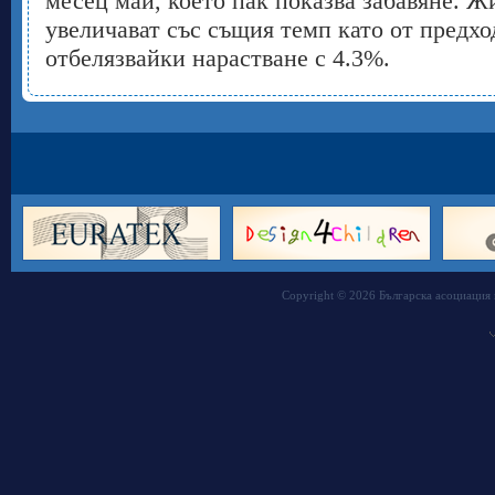
месец май, което пак показва забавяне. 
увеличават със същия темп като от предхо
отбелязвайки нарастване с 4.3%.
Copyright © 2026 Българска асоциация 