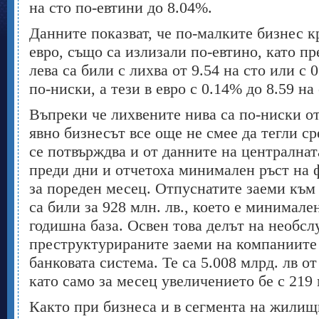
на сто по-евтини до 8.04%.
Данните показват, че по-малките бизнес 
евро, също са излизали по-евтино, като пр
лева са били с лихва от 9.54 на сто или с
по-ниски, а тези в евро с 0.14% до 8.59 на 
Въпреки че лихвените нива са по-ниски о
явно бизнесът все още не смее да тегли ср
се потвърждва и от данните на централнат
преди дни и отчетоха минимален ръст на
за пореден месец. Отпуснатите заеми към
са били за 928 млн. лв., което е минимале
годишна база. Освен това делът на необс
преструктурираните заеми на компаниите 
банковата система. Те са 5.008 млрд. лв от
като само за месец увеличението бе с 219 
Както при бизнеса и в сегмента на жилищ