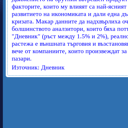
факторите, които му влияят са най-ясният 
развитието на икономиката и дали една дъ
кризата. Макар данните да надхвърлиха о
болшинството аналзитори, които бяха пот
"Дневник" (ръст между 1.5% и 2%), реално
растежа е външната търговия и възстановя
вече от компаниите, които произвеждат з
пазари.
Източник: Дневник