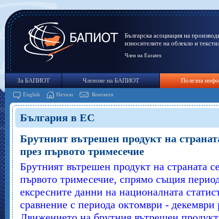
Българска асоциация на производ
износителите на облекло и тексти
Член на Euratex
За БАПИОТ
Членове на БАПИОТ
Полезна инф
English
Начало
Контакти
България в ЕС
Брутният вътрешен продукт на страната
през първото тримесечие
Брутният вътрешен продукт на страната с
първото тримесечие, спрямо същия период 
ексресните данни на националната статис
сравнение с периода октомври - декември 
Движението на брутния вътрешен продукт