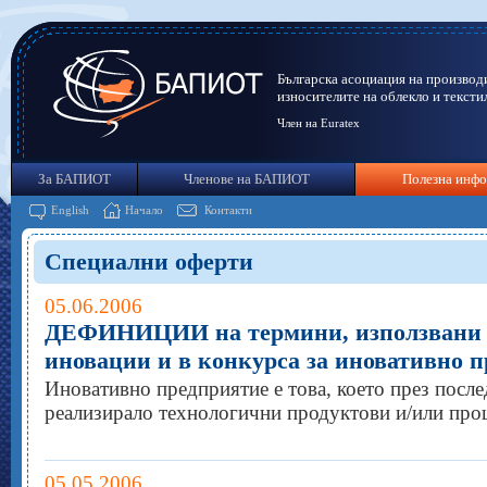
Българска асоциация на производ
износителите на облекло и тексти
Член на Euratex
За БАПИОТ
Членове на БАПИОТ
Полезна инф
English
Начало
Контакти
Специални оферти
05.06.2006
ДЕФИНИЦИИ на термини, използвани в
иновации и в конкурса за иновативно п
Иновативно предприятие е това, което през после
реализирало технологични продуктови и/или про
05.05.2006