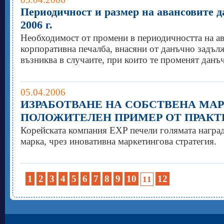
Периодичност и размер на авансовите 
2006 г.
Необходимост от промени в периодичността на ав
корпоративна печалба, внасяни от данъчно задъл
възниква в случаите, при които те променят данъч
05.04.2006
ИЗРАБОТВАНЕ НА СОБСТВЕНА МАР
ПОЛОЖИТЕЛЕН ПРИМЕР ОТ ПРАКТ
Корейската компания EXP печели голямата наград
марка, чрез иновативна маркетингова стратегия.
1
2
3
4
5
6
7
8
9
10
12
11