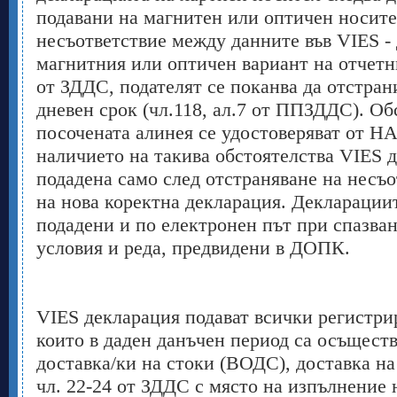
подавани на магнитен или оптичен носите
несъответствие между данните във VIES - 
магнитния или оптичен вариант на отчетн
от ЗДДС, подателят се поканва да отстран
дневен срок (чл.118, ал.7 от ППЗДДС). Об
посочената алинея се удостоверяват от Н
наличието на такива обстоятелства VIES д
подадена само след отстраняване на несъо
на нова коректна декларация. Декларации
подадени и по електронен път при спазван
условия и реда, предвидени в ДОПК.
VIES декларация подават всички регистр
които в даден данъчен период са осъщест
доставка/ки на стоки (ВОДС), доставка на 
чл. 22-24 от ЗДДС с място на изпълнение 