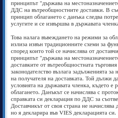
принципът "държава на местоназначението
ДДС на вътреобщностните доставки. В съо
принцип облагането с данъка следва потре
услугите и се извършва в държавата членка
Това налага въвеждането на режими за обл
излиза извън традиционните схеми за фун
според които той се начислява от доставчи
принципът "държава на местоназначението
доставките от вътреобщностната търговия
законодателство възлага задълженията за 
на получателя на доставката. Той дължи д
условията на държавата членка, където е 
облагането. Данъкът се начислява с проток
справката си декларация по ДДС за съотв
Доставчикът от своя страна не начислява д
но я декларира във VIES декларацията си.