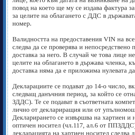
повод на което ще му се издава фактура з
за целите на облагането с ДДС в държават
номер.
Валидността на предоставения VIN на все
следва да се проверява и непосредствено 
доставка за него. В случай че това лице н
целите на облагането в държава членка, к
доставка няма да е приложима нулевата да
Декларациите се подават до 14-о число, в
следващ данъчния период, за който се отна
ЗДДС). Те се подават в съответната комп
лично от деклариращия или от упълномощ
Декларирането се извършва на хартиен и 
оптичен носител (чл.117, ал.6 от ППЗДДС
декларацията на хартиен носител следва д