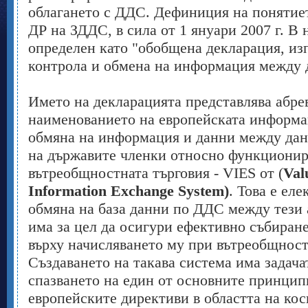
облагането с ДДС. Дефиниция на понятието
ДР на ЗДДС, в сила от 1 януари 2007 г. В 
определен като "обобщена декларация, изп
контрола и обмена на информация между 
Името на декларацията представлява абре
наименованието на европейската информа
обмяна на информация и данни между да
на държавите членки относно функционир
вътреобщностната търговия - VIES от (
Val
Information Exchange System)
. Това е ел
обмяна на база данни по ДДС между тези
има за цел да осигури ефективно събиране
върху начисляването му при вътреобщност
Създаването на такава система има задача
спазването на един от основните принцип
европейските директиви в областта на кос