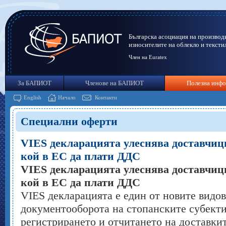
Българска асоциация на производ
износителите на облекло и тексти
Член на Euratex
За БАПИОТ
Членове на БАПИОТ
Полезна инф
English
Начало
Контакти
Специални оферти
VIES декларацията улеснява доставчиц
кой в ЕС да плати ДДС
VIES декларацията улеснява доставчиц
кой в ЕС да плати ДДС
VIES декларацията е един от новите видов
документооборота на стопанските субекти
регистрирането и отчитането на доставкит