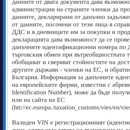
данните от двата документа дава възможн
администрации на страните членки да про
данните, декларирани от данъчно задълже
от данните, посочени от тези лица в спра
ДДС и в дневниците им за покупки и прод
декларацията дава възможност да се прове
данъчните идентификационни номера по 
търговския обмен при вътреобщностната тъ
обобщават и сверяват стойностите на дос
другите държави - членки на ЕС, и обратно
България. Информация за данъчните иде
на европейските фирми, известни с абрев
Identification Number), може да бъде полу
или на сайта на ЕС
(htt://ec.europa./taxation_customs/vies/en/vi
Валиден VIN е регистрационният (иденти
лице, което към датата на възникване на 