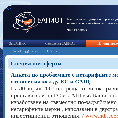
Българска асоциация на производ
износителите на облекло и тексти
Член на Euratex
За БАПИОТ
Членове на БАПИОТ
Полезна инф
English
Начало
Контакти
Специални оферти
Анкета по проблемите с нетарифните м
отношения между ЕС и САЩ
На 30 април 2007 на среща от високо рав
преставители на ЕС и САЩ във Вашингтон 
изработване на съвместно по-задълбочено
нетарифните мерки , използвани в двустр
инвестиционни отношения. /
www.ntb.eco