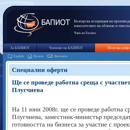
Българска асоциация на производ
износителите на облекло и тексти
Член на Euratex
За БАПИОТ
Членове на БАПИОТ
Полезна инф
English
Начало
Контакти
Специални оферти
Ще се проведе работна среща с участие
Плугчиева
На 11 юни 2008г. ще се проведе работна с
Плугчиева, заместник-министър председат
готовността на бизнеса за участие с прое