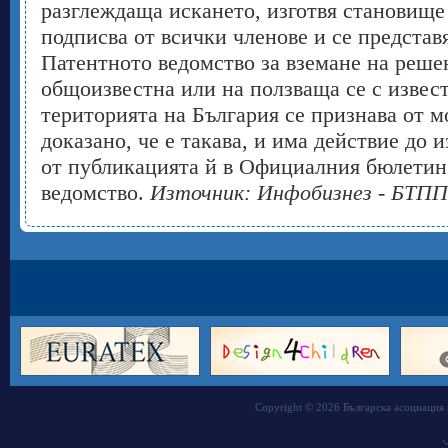
разглеждаща искането, изготвя становище 
подписва от всички членове и се представ
Патентното ведомство за вземане на реше
общоизвестна или на ползваща се с извес
територията на България се признава от м
доказано, че е такава, и има действие до 
от публикацията й в Официалния бюлетин
ведомство.
Източник: Инфобизнез - БТПП
Copyright © 2026 Българска асоциация 