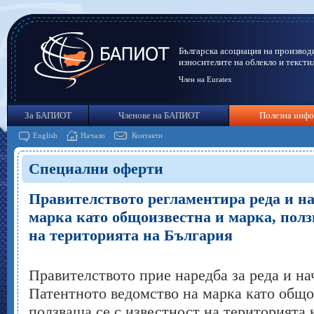
Българска асоциация на производ
износителите на облекло и тексти
Член на Euratex
За БАПИОТ
Членове на БАПИОТ
Полезна инф
English
Начало
Контакти
Специални оферти
Правителството регламентира реда и на
марка като общоизвестна и марка, полз
на територията на България
Правителството прие наредба за реда и на
Патентното ведомство на марка като общо
ползваща се с известност на територията 