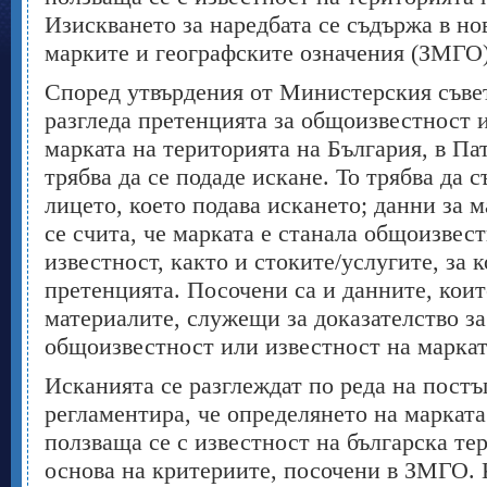
Изискването за наредбата се съдържа в но
марките и географските означения (ЗМГО)
Според утвърдения от Министерския съвет
разгледа претенцията за общоизвестност 
марката на територията на България, в Па
трябва да се подаде искане. То трябва да 
лицето, което подава искането; данни за ма
се счита, че марката е станала общоизвест
известност, както и стоките/услугите, за 
претенцията. Посочени са и данните, коит
материалите, служещи за доказателство з
общоизвестност или известност на маркат
Исканията се разглеждат по реда на постъ
регламентира, че определянето на маркат
ползваща се с известност на българска те
основа на критериите, посочени в ЗМГО. 