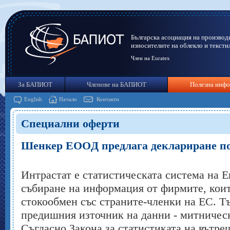
Българска асоциация на производ
износителите на облекло и тексти
Член на Euratex
За БАПИОТ
Членове на БАПИОТ
Полезна инф
English
Начало
Контакти
Специални оферти
Шенкер EOOД предлага деклариране 
Интрастат е статистическата система на Е
събиране на информация от фирмите, кои
стокообмен със страните-членки на ЕС. Т
предишния източник на данни - митническ
Съгласно Закона за статистиката на вътр