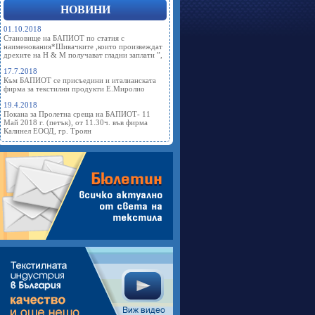
НОВИНИ
01.10.2018
Становище на БАПИОТ по статия с
наименования*Шивачките ,които произвеждат
дрехите на Н & М получават гладни заплати ”,
17.7.2018
Към БАПИОТ се присъедини и италианската
фирма за текстилни продукти Е.Миролио
19.4.2018
Покана за Пролетна среща на БАПИОТ- 11
Май 2018 г. (петък), от 11.30ч. във фирма
Калинел ЕООД, гр. Троян