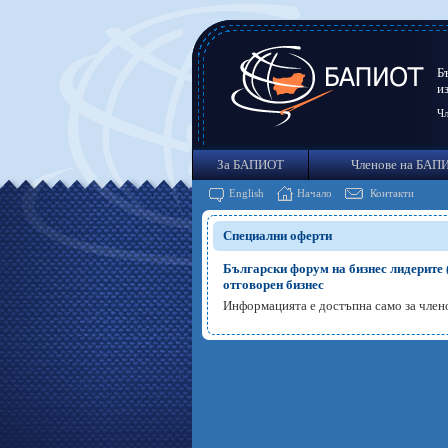
Б
и
Чл
За БАПИОТ
Членове на БАП
English
Начало
Контакти
Специални оферти
Български форум на бизнес лидерите 
отговорен бизнес
Информацията е достъпна само за чле