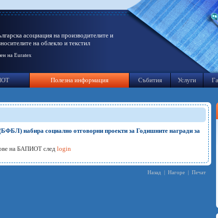
ългарска асоциация на производителите и
зносителите на облекло и текстил
ен на Euratex
ИОТ
Полезна информация
Събития
Услуги
Га
(БФБЛ) набира социално отговорни проекти за Годишните награди за
нове на БАПИОТ след
login
Назад
|
Нагоре
|
Печат