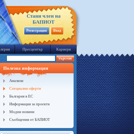
Стани член на
БАПИОТ
Регистрация
Вход
лерия
Пресцентър
Кариери
Полезна информация
Анализи
Специални оферти
България в ЕС
Информация за проекти
Модни новини
Съобщения от БАПИОТ