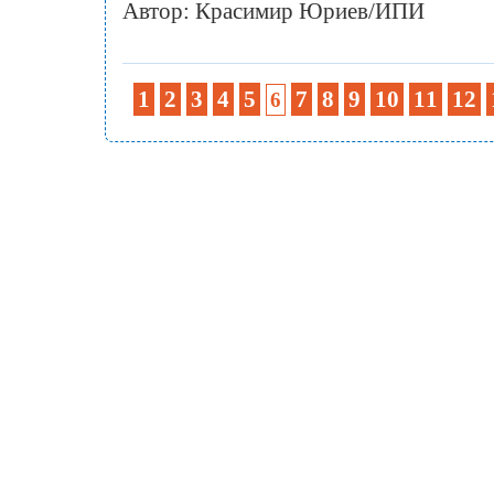
Автор: Красимир Юриев/ИПИ
1
2
3
4
5
7
8
9
10
11
12
6