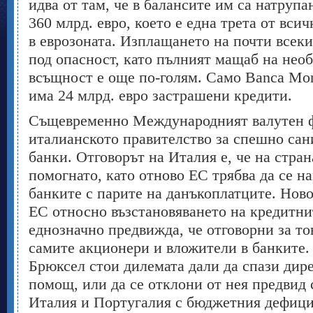
идва от там, че в балансите им са натруп
360 млрд. евро, което е една трета от вс
в еврозоната. Изплащането на почти всеки
под опасност, като пълният мащаб на нео
всъщност е още по-голям. Само Banca Monte
има 24 млрд. евро застрашени кредити.
Същевременно Международният валутен 
италианското правителство за спешно сан
банки. Отговорът на Италия е, че на стран
помогнато, като отново ЕС трябва да се на
банките с парите на данъкоплатците. Нов
ЕС относно възстановяването на кредитни
еднозначно предвижда, че отговорни за то
самите акционери и вложители в банките.
Брюксел стои дилемата дали да спази дире
помощ, или да се отклони от нея предвид
Италия и Португалия с бюджетния дефици