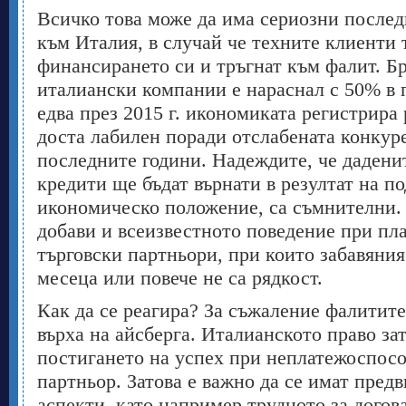
Всичко това може да има сериозни послед
към Италия, в случай че техните клиенти 
финансирането си и тръгнат към фалит. Б
италиански компании е нараснал с 50% в п
едва през 2015 г. икономиката регистрира 
доста лабилен поради отслабената конкур
последните години. Надеждите, че дадени
кредити ще бъдат върнати в резултат на п
икономическо положение, са съмнителни. 
добави и всеизвестното поведение при пл
търговски партньори, при които забавяния
месеца или повече не са рядкост.
Как да се реагира? За съжаление фалитит
върха на айсберга. Италианското право за
постигането на успех при неплатежоспосо
партньор. Затова е важно да се имат пред
аспекти, като например трудното за догов