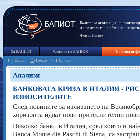
Българска асоциация на производ
износителите на облекло и тексти
Член на Euratex
За БАПИОТ
Членове на БАПИОТ
Полезна инф
English
Начало
Контакти
Анализи
БАНКОВАТА КРИЗА В ИТАЛИЯ - РИ
ИЗНОСИТЕЛИТЕ
След новините за излизането на Великобр
хоризонта идват нови притеснителни нови
Няколко банки в Италия, сред които и най-
Banca Monte die Paschi di Siena, са застра