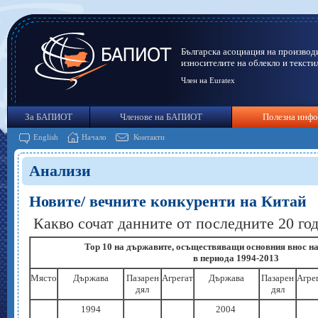
Българска асоциация на производ
износителите на облекло и тексти
Член на Euratex
За БАПИОТ
Членове на БАПИОТ
Полезна инф
English
Начало
Контакти
Анализи
Новите/ вечните конкуренти на Китай
Какво сочат данните от последните 20 год
Top
10 на държавите, осъществяващи основния внос н
в периода 1994-2013
Място
Държава
Пазарен
Aгрегат
Държава
Пазарен
Агре
дял
дял
1994
2004