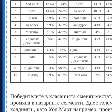
1
Хон Конг
13.4%
13.4%
Китай
13.8%
13.
2
Китай
11.4%
24.8%
мексико
10.3%
24.
3
Тайван
6.9%
31.7%
Хон Конг
5.9%
30
4
Ю.Корея
5.9%
37.6%
Хондурас
4.1%
34.
5
Мексико
5.1%
42.6%
Виетнам
4%
38.
6
Република
5%
47.7%
Индонезия
3.7%
41.
Доменикана
7
Филипини
4.3%
52%
Индия
3.4%
45.
8
India
3.5%
55.5%
Република
3.2%
48.
Доменикана
9
Индонезия
3.3%
58.7%
Бангладеш
3.1%
51.
10
Тайланд
2.9%
61.6%
Гватемала
3%
54.
Победителите в класацията сменят местата
промяна в пазарните сегменти. Днес гол
холдинги , като Уол Март например, прои